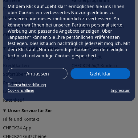
Karriere
Partnerprogramm
Mit dem Klick auf „geht klar” ermöglichen Sie uns Ihnen
Presse
Profi werden
über Cookies ein verbessertes Nutzungserlebnis zu
Unternehmen
Affiliate werden
servieren und dieses kontinuierlich zu verbessern. So
können wir Ihnen bei unseren Partnern personalisierte
CHECK24 Österreich
Werkstattpartner werden
Werbung und passende Angebote anzeigen. Über
CHECK24 Spanien
„anpassen” können Sie Ihre persönlichen Präferenzen
festlegen. Dies ist auch nachträglich jederzeit möglich. Mit
CHECK24 Zahlungsarten
Unser Engagement
dem Klick auf „Nur notwendige Cookies” werden lediglich
technisch notwendige Cookies gespeichert.
PayPal
Nachhaltigkeit
Kreditkarten
CHECK24
hilft
Kindern
Anpassen
Geht klar
Sofortüberweisung
CHECK24
hilft
der Natur
Rechnung
Datenschutzerklärung
Cookierichtlinie
Impressum
Lastschrift
Ratenkauf
Unser Service für Sie
Hilfe und Kontakt
CHECK24 App
CHECK24 Gutscheine