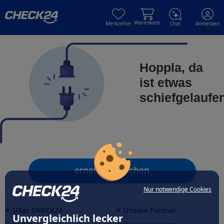
Skip to main content
Skip to main content
Warenkorb
Merkzettel
Chat
Anmelden
Hoppla, da
ist etwas
schiefgelaufe
erneut versuchen
Nur notwendige Cookies
Über CHECK24
Unsere Partner
Unvergleichlich lecker