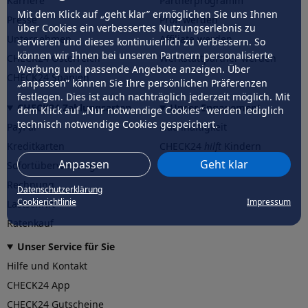
Karriere
Partnerprogramm
Mit dem Klick auf „geht klar” ermöglichen Sie uns Ihnen
Presse
Profi werden
über Cookies ein verbessertes Nutzungserlebnis zu
Unternehmen
Affiliate werden
servieren und dieses kontinuierlich zu verbessern. So
können wir Ihnen bei unseren Partnern personalisierte
CHECK24 Österreich
Werkstattpartner werden
Werbung und passende Angebote anzeigen. Über
CHECK24 Spanien
„anpassen” können Sie Ihre persönlichen Präferenzen
festlegen. Dies ist auch nachträglich jederzeit möglich. Mit
CHECK24 Zahlungsarten
Unser Engagement
dem Klick auf „Nur notwendige Cookies” werden lediglich
technisch notwendige Cookies gespeichert.
PayPal
Nachhaltigkeit
Kreditkarten
CHECK24
hilft
Kindern
Anpassen
Geht klar
Sofortüberweisung
CHECK24
hilft
der Natur
Rechnung
Datenschutzerklärung
Cookierichtlinie
Impressum
Lastschrift
Ratenkauf
Unser Service für Sie
Hilfe und Kontakt
CHECK24 App
CHECK24 Gutscheine