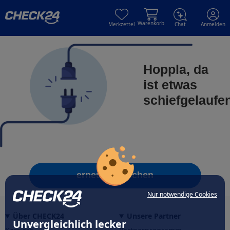
Skip to main content
Skip to main content
Warenkorb
Merkzettel
Chat
Anmelden
Hoppla, da
ist etwas
schiefgelaufe
erneut versuchen
Nur notwendige Cookies
Über CHECK24
Unsere Partner
Unvergleichlich lecker