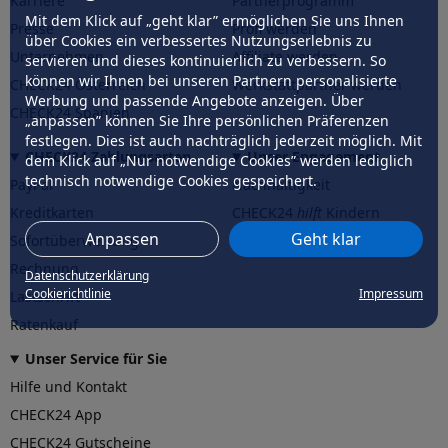
Karriere
Partnerprogramm
Mit dem Klick auf „geht klar” ermöglichen Sie uns Ihnen
Presse
Profi werden
über Cookies ein verbessertes Nutzungserlebnis zu
Unternehmen
Affiliate werden
servieren und dieses kontinuierlich zu verbessern. So
können wir Ihnen bei unseren Partnern personalisierte
CHECK24 Österreich
Werkstattpartner werden
Werbung und passende Angebote anzeigen. Über
CHECK24 Spanien
„anpassen” können Sie Ihre persönlichen Präferenzen
festlegen. Dies ist auch nachträglich jederzeit möglich. Mit
CHECK24 Zahlungsarten
Unser Engagement
dem Klick auf „Nur notwendige Cookies” werden lediglich
technisch notwendige Cookies gespeichert.
PayPal
Nachhaltigkeit
Kreditkarten
CHECK24
hilft
Kindern
Anpassen
Geht klar
Sofortüberweisung
CHECK24
hilft
der Natur
Rechnung
Datenschutzerklärung
Cookierichtlinie
Impressum
Lastschrift
Ratenkauf
Unser Service für Sie
Hilfe und Kontakt
CHECK24 App
CHECK24 Gutscheine