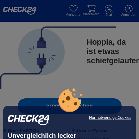
Skip to main content
Skip to main content
Warenkorb
Merkzettel
Chat
Anmelden
Hoppla, da
ist etwas
schiefgelaufe
erneut versuchen
Nur notwendige Cookies
Über CHECK24
Unsere Partner
Unvergleichlich lecker