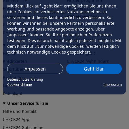
Karriere
Partnerprogramm
Mit dem Klick auf „geht klar” ermöglichen Sie uns Ihnen
Presse
Profi werden
über Cookies ein verbessertes Nutzungserlebnis zu
Unternehmen
Affiliate werden
servieren und dieses kontinuierlich zu verbessern. So
können wir Ihnen bei unseren Partnern personalisierte
CHECK24 Österreich
Werkstattpartner werden
Werbung und passende Angebote anzeigen. Über
CHECK24 Spanien
„anpassen” können Sie Ihre persönlichen Präferenzen
festlegen. Dies ist auch nachträglich jederzeit möglich. Mit
CHECK24 Zahlungsarten
Unser Engagement
dem Klick auf „Nur notwendige Cookies” werden lediglich
technisch notwendige Cookies gespeichert.
PayPal
Nachhaltigkeit
Kreditkarten
CHECK24
hilft
Kindern
Anpassen
Geht klar
Sofortüberweisung
CHECK24
hilft
der Natur
Rechnung
Datenschutzerklärung
Cookierichtlinie
Impressum
Lastschrift
Ratenkauf
Unser Service für Sie
Hilfe und Kontakt
CHECK24 App
CHECK24 Gutscheine