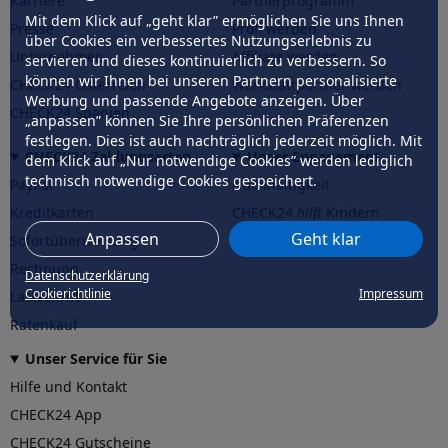
Karriere
Partnerprogramm
Mit dem Klick auf „geht klar” ermöglichen Sie uns Ihnen
Presse
Profi werden
über Cookies ein verbessertes Nutzungserlebnis zu
Unternehmen
Affiliate werden
servieren und dieses kontinuierlich zu verbessern. So
können wir Ihnen bei unseren Partnern personalisierte
CHECK24 Österreich
Werkstattpartner werden
Werbung und passende Angebote anzeigen. Über
CHECK24 Spanien
„anpassen” können Sie Ihre persönlichen Präferenzen
festlegen. Dies ist auch nachträglich jederzeit möglich. Mit
CHECK24 Zahlungsarten
Unser Engagement
dem Klick auf „Nur notwendige Cookies” werden lediglich
technisch notwendige Cookies gespeichert.
PayPal
Nachhaltigkeit
Kreditkarten
CHECK24
hilft
Kindern
Anpassen
Geht klar
Sofortüberweisung
CHECK24
hilft
der Natur
Rechnung
Datenschutzerklärung
Cookierichtlinie
Impressum
Lastschrift
Ratenkauf
Unser Service für Sie
Hilfe und Kontakt
CHECK24 App
CHECK24 Gutscheine