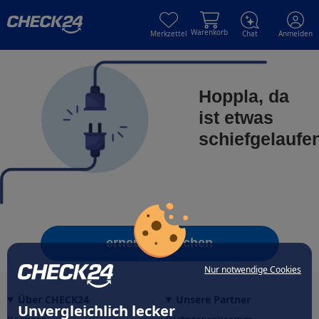
Skip to main content
Skip to main content
Warenkorb
Merkzettel
Chat
Anmelden
Hoppla, da
ist etwas
schiefgelaufe
erneut versuchen
Nur notwendige Cookies
Über CHECK24
Unsere Partner
Unvergleichlich lecker