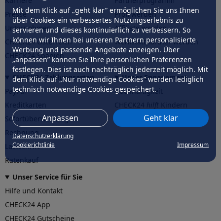
Karriere
Partnerprogramm
Mit dem Klick auf „geht klar” ermöglichen Sie uns Ihnen
Presse
Profi werden
über Cookies ein verbessertes Nutzungserlebnis zu
Unternehmen
Affiliate werden
servieren und dieses kontinuierlich zu verbessern. So
können wir Ihnen bei unseren Partnern personalisierte
CHECK24 Österreich
Werkstattpartner werden
Werbung und passende Angebote anzeigen. Über
CHECK24 Spanien
„anpassen” können Sie Ihre persönlichen Präferenzen
festlegen. Dies ist auch nachträglich jederzeit möglich. Mit
CHECK24 Zahlungsarten
Unser Engagement
dem Klick auf „Nur notwendige Cookies” werden lediglich
technisch notwendige Cookies gespeichert.
PayPal
Nachhaltigkeit
Kreditkarten
CHECK24
hilft
Kindern
Anpassen
Geht klar
Sofortüberweisung
CHECK24
hilft
der Natur
Rechnung
Datenschutzerklärung
Cookierichtlinie
Impressum
Lastschrift
Ratenkauf
Unser Service für Sie
Hilfe und Kontakt
CHECK24 App
CHECK24 Gutscheine