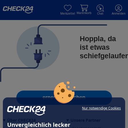
Skip to main content
Skip to main content
Warenkorb
Merkzettel
Chat
Anmelden
Hoppla, da
ist etwas
schiefgelaufe
erneut versuchen
Nur notwendige Cookies
Über CHECK24
Unsere Partner
Unvergleichlich lecker