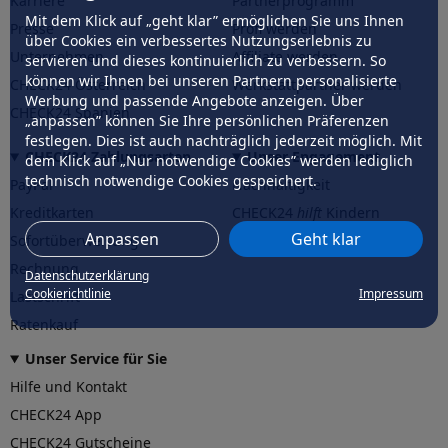
Karriere
Partnerprogramm
Mit dem Klick auf „geht klar” ermöglichen Sie uns Ihnen
Presse
Profi werden
über Cookies ein verbessertes Nutzungserlebnis zu
Unternehmen
Affiliate werden
servieren und dieses kontinuierlich zu verbessern. So
können wir Ihnen bei unseren Partnern personalisierte
CHECK24 Österreich
Werkstattpartner werden
Werbung und passende Angebote anzeigen. Über
CHECK24 Spanien
„anpassen” können Sie Ihre persönlichen Präferenzen
festlegen. Dies ist auch nachträglich jederzeit möglich. Mit
CHECK24 Zahlungsarten
Unser Engagement
dem Klick auf „Nur notwendige Cookies” werden lediglich
technisch notwendige Cookies gespeichert.
PayPal
Nachhaltigkeit
Kreditkarten
CHECK24
hilft
Kindern
Anpassen
Geht klar
Sofortüberweisung
CHECK24
hilft
der Natur
Rechnung
Datenschutzerklärung
Cookierichtlinie
Impressum
Lastschrift
Ratenkauf
Unser Service für Sie
Hilfe und Kontakt
CHECK24 App
CHECK24 Gutscheine