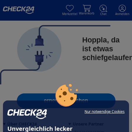
Skip to main content
Skip to main content
Warenkorb
Merkzettel
Chat
Anmelden
Hoppla, da
ist etwas
schiefgelaufe
erneut versuchen
Nur notwendige Cookies
Über CHECK24
Unsere Partner
Unvergleichlich lecker