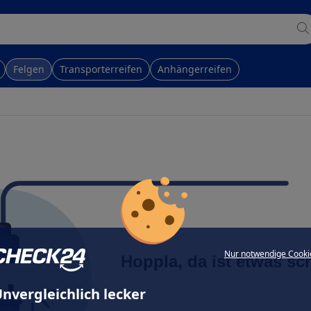
Felgen
Transporterreifen
Anhängerreifen
Nur notwendige Cooki
Hoppla, da ist etwas sc
nvergleichlich lecker