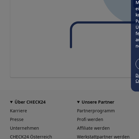
M
e
k
P
Ü
f
a
n
D
Co
Über CHECK24
Unsere Partner
Karriere
Partnerprogramm
Presse
Profi werden
Unternehmen
Affiliate werden
CHECK24 Österreich
Werkstattpartner werden