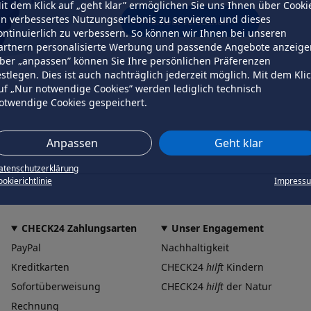
it dem Klick auf „geht klar” ermöglichen Sie uns Ihnen über Cooki
in verbessertes Nutzungserlebnis zu servieren und dieses
erneut versuchen
ontinuierlich zu verbessern. So können wir Ihnen bei unseren
artnern personalisierte Werbung und passende Angebote anzeige
ber „anpassen” können Sie Ihre persönlichen Präferenzen
estlegen. Dies ist auch nachträglich jederzeit möglich. Mit dem Kli
uf „Nur notwendige Cookies” werden lediglich technisch
otwendige Cookies gespeichert.
Anpassen
Geht klar
atenschutzerklärung
okierichtlinie
Impress
CHECK24 Zahlungsarten
Unser Engagement
PayPal
Nachhaltigkeit
Kreditkarten
CHECK24
hilft
Kindern
Sofortüberweisung
CHECK24
hilft
der Natur
Rechnung