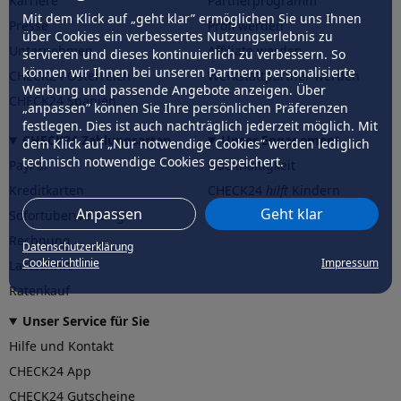
Karriere
Partnerprogramm
Mit dem Klick auf „geht klar” ermöglichen Sie uns Ihnen
Presse
Profi werden
über Cookies ein verbessertes Nutzungserlebnis zu
Unternehmen
Affiliate werden
servieren und dieses kontinuierlich zu verbessern. So
können wir Ihnen bei unseren Partnern personalisierte
CHECK24 Österreich
Werkstattpartner werden
Werbung und passende Angebote anzeigen. Über
CHECK24 Spanien
„anpassen” können Sie Ihre persönlichen Präferenzen
festlegen. Dies ist auch nachträglich jederzeit möglich. Mit
CHECK24 Zahlungsarten
Unser Engagement
dem Klick auf „Nur notwendige Cookies” werden lediglich
technisch notwendige Cookies gespeichert.
PayPal
Nachhaltigkeit
Kreditkarten
CHECK24
hilft
Kindern
Anpassen
Geht klar
Sofortüberweisung
CHECK24
hilft
der Natur
Rechnung
Datenschutzerklärung
Cookierichtlinie
Impressum
Lastschrift
Ratenkauf
Unser Service für Sie
Hilfe und Kontakt
CHECK24 App
CHECK24 Gutscheine