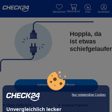
Skip to main content
Skip to main content
Warenkorb
Merkzettel
Chat
Anmelden
Hoppla, da
ist etwas
schiefgelaufe
erneut versuchen
Nur notwendige Cookies
Über CHECK24
Unsere Partner
Unvergleichlich lecker