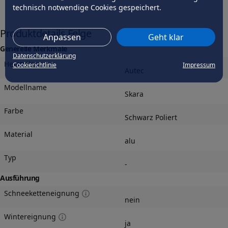
technisch notwendige Cookies gespeichert.
Produktdetails Felge
Anpassen
Geht klar
Generelle Merkmale
Datenschutzerklärung
Hersteller
Cookierichtlinie
Impressum
Autec
Modellname
Skara
Farbe
Schwarz Poliert
Material
alu
Typ
-
Ausführung
Schneeketteneignung
nein
Wintereignung
ja