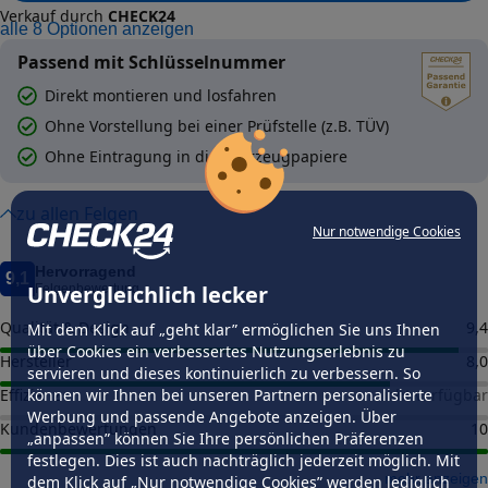
Verkauf durch
CHECK24
alle
8
Optionen anzeigen
Passend mit Schlüsselnummer
Direkt montieren und losfahren
Ohne Vorstellung bei einer Prüfstelle (z.B. TÜV)
Ohne Eintragung in die Fahrzeugpapiere
zu allen Felgen
Nur notwendige Cookies
Hervorragend
9,1
Unvergleichlich lecker
Felgenbewertung
Qualität & Design
9,4
Mit dem Klick auf „geht klar” ermöglichen Sie uns Ihnen
über Cookies ein verbessertes Nutzungserlebnis zu
Hersteller
8,0
servieren und dieses kontinuierlich zu verbessern. So
können wir Ihnen bei unseren Partnern personalisierte
Effizienz
nicht verfügbar
Werbung und passende Angebote anzeigen. Über
Kundenbewertungen
10
„anpassen” können Sie Ihre persönlichen Präferenzen
festlegen. Dies ist auch nachträglich jederzeit möglich. Mit
mehr anzeigen
dem Klick auf „Nur notwendige Cookies” werden lediglich