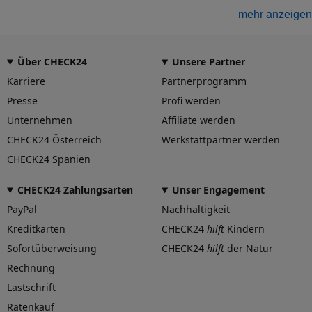
Felgengutachten
mehr anzeigen
Eintragungsfrei
-
Über CHECK24
Unsere Partner
Freigabe
-
Karriere
Partnerprogramm
Gutachten Link
Presse
Profi werden
-
Unternehmen
Affiliate werden
Fahrzeug wählen
und Felgengutachten erhalten
CHECK24 Österreich
Werkstattpartner werden
Dimension
CHECK24 Spanien
Breite (in Zoll)
8
CHECK24 Zahlungsarten
Unser Engagement
PayPal
Nachhaltigkeit
Größe (in Zoll)
19
Kreditkarten
CHECK24
hilft
Kindern
Einpresstiefe (in mm)
Sofortüberweisung
CHECK24
hilft
der Natur
46
Rechnung
Lochkreis (Anzahl der Löcher)
5
Lastschrift
Ratenkauf
Lochkreis-Durchmesser (in mm)