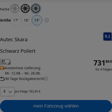
Farbe
Größe
17
"
18
"
19
"
9,1
Autec
Skara
Schwarz Poliert
731
80
€
Kostenlose Lieferung
für 4 Felgen
Mi. 12.08. - Mi. 26.08.
30 Tage Rückgaberecht
4
pro
Felge
182
,
95
€
mein Fahrzeug wählen