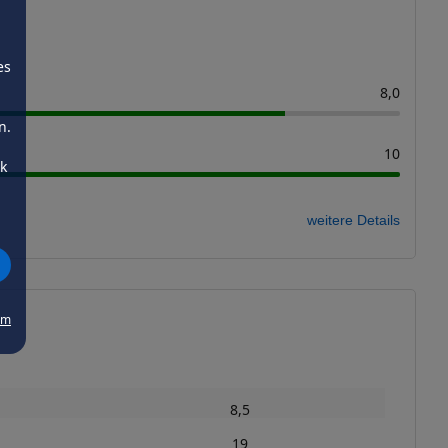
es
8,0
n.
10
ck
weitere Details
um
8,5
19