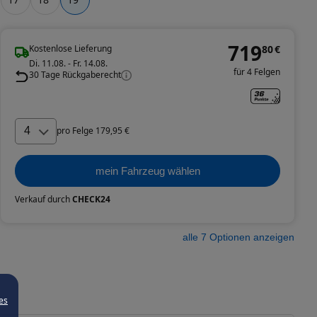
719
Kostenlose Lieferung
80
€
Di. 11.08. - Fr. 14.08.
für 4 Felgen
30 Tage Rückgaberecht
4
pro
Felge
179
,
95
€
mein Fahrzeug wählen
Verkauf durch
CHECK24
alle
7
Optionen anzeigen
es