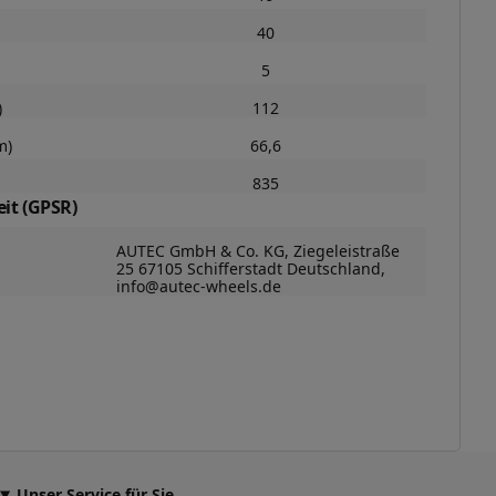
40
5
)
112
m)
66,6
835
it (GPSR)
AUTEC GmbH & Co. KG, Ziegeleistraße
25 67105 Schifferstadt Deutschland,
info@autec-wheels.de
Unser Service für Sie