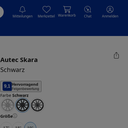
Warenkorb
Mitteilungen
Merkzettel
Chat
Anmelden
Autec
Skara
Schwarz
Hervorragend
9,1
Felgenbewertung
Farbe
Schwarz
Größe
17
"
18
"
19
"