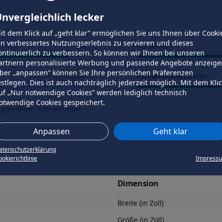
nvergleichlich lecker
it dem Klick auf „geht klar” ermöglichen Sie uns Ihnen über Cooki
in verbessertes Nutzungserlebnis zu servieren und dieses
9,4
Hersteller
ontinuierlich zu verbessern. So können wir Ihnen bei unseren
artnern personalisierte Werbung und passende Angebote anzeige
ber „anpassen” können Sie Ihre persönlichen Präferenzen
nicht verfügbar
Kundenbewertungen
estlegen. Dies ist auch nachträglich jederzeit möglich. Mit dem Kli
uf „Nur notwendige Cookies” werden lediglich technisch
otwendige Cookies gespeichert.
 gewichteten Teilbewertungen.
Anpassen
Geht klar
atenschutzerklärung
okierichtlinie
Impress
Dimension
Breite (in Zoll)
Größe (in Zoll)