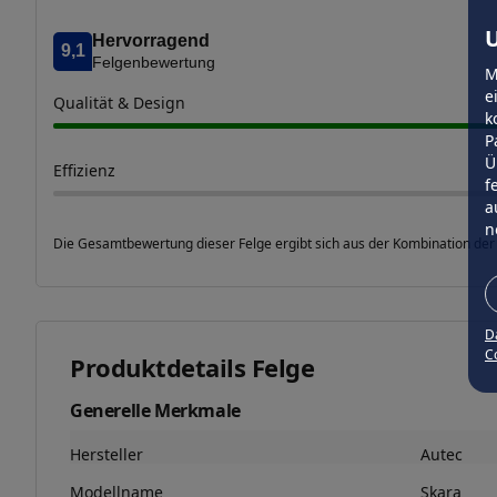
U
Hervorragend
9,1
Felgenbewertung
M
e
Qualität & Design
k
P
Ü
Effizienz
f
a
n
Die Gesamtbewertung dieser Felge ergibt sich aus der Kombination der
D
Co
Produktdetails Felge
Generelle Merkmale
Hersteller
Autec
Modellname
Skara