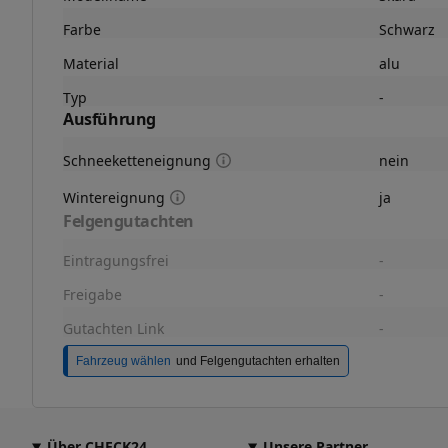
Farbe
Schwarz
Material
alu
Typ
-
Ausführung
Schneeketteneignung
nein
Wintereignung
ja
Felgengutachten
Eintragungsfrei
-
Freigabe
-
Gutachten Link
-
Fahrzeug wählen
und Felgengutachten erhalten
Über CHECK24
Unsere Partner