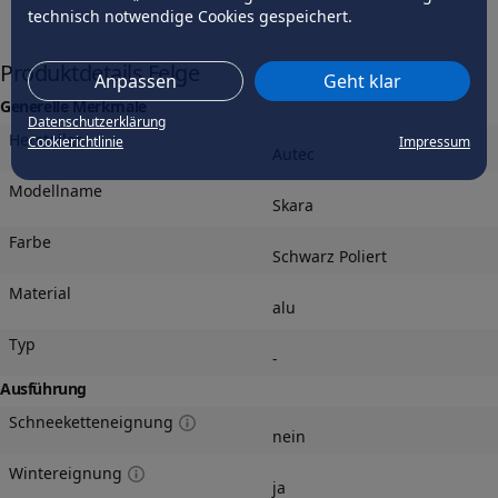
technisch notwendige Cookies gespeichert.
Produktdetails Felge
Anpassen
Geht klar
Generelle Merkmale
Datenschutzerklärung
Hersteller
Cookierichtlinie
Impressum
Autec
Modellname
Skara
Farbe
Schwarz Poliert
Material
alu
Typ
-
Ausführung
Schneeketteneignung
nein
Wintereignung
ja