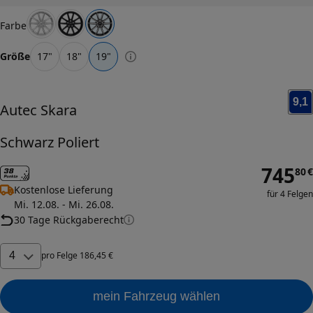
Farbe
Größe
17
"
18
"
19
"
9,1
Autec
Skara
Schwarz Poliert
745
80
€
Kostenlose Lieferung
für 4 Felgen
Mi. 12.08. - Mi. 26.08.
30 Tage Rückgaberecht
4
pro
Felge
186
,
45
€
mein Fahrzeug wählen