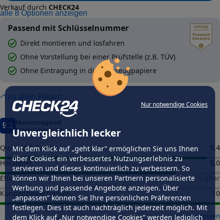
Verkauf durch
CHECK24
alle
8
Optionen anzeigen
Passend mit Schlüsselnummer
Direkt montieren und losfahren
Ohne Vorstellung bei einer Prüfstelle (z.B. TÜV)
Ohne Eintragung in die Fahrzeugpapiere
zu allen Felgen
Nur notwendige Cookies
Hervorragend
9,1
Unvergleichlich lecker
Felgenbewertung
Qualität & Design
9,4
Mit dem Klick auf „geht klar” ermöglichen Sie uns Ihnen
über Cookies ein verbessertes Nutzungserlebnis zu
Hersteller
8,0
servieren und dieses kontinuierlich zu verbessern. So
können wir Ihnen bei unseren Partnern personalisierte
Effizienz
nicht verfügbar
Werbung und passende Angebote anzeigen. Über
Kundenbewertungen
10
„anpassen” können Sie Ihre persönlichen Präferenzen
festlegen. Dies ist auch nachträglich jederzeit möglich. Mit
mehr anzeigen
dem Klick auf „Nur notwendige Cookies” werden lediglich