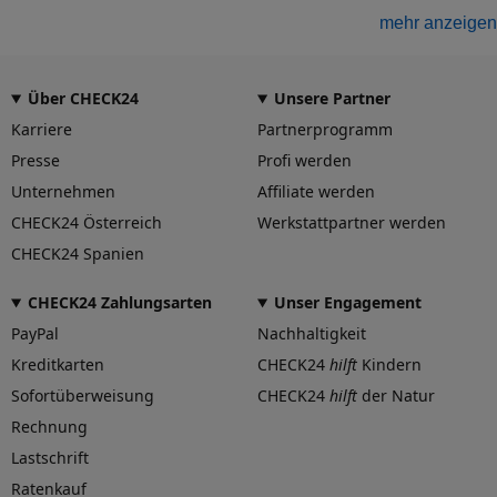
Felgengutachten
mehr anzeigen
Eintragungsfrei
-
Über CHECK24
Unsere Partner
Freigabe
-
Karriere
Partnerprogramm
Gutachten Link
Presse
Profi werden
-
Unternehmen
Affiliate werden
Fahrzeug wählen
und Felgengutachten erhalten
CHECK24 Österreich
Werkstattpartner werden
Dimension
CHECK24 Spanien
Breite (in Zoll)
8,5
CHECK24 Zahlungsarten
Unser Engagement
PayPal
Nachhaltigkeit
Größe (in Zoll)
19
Kreditkarten
CHECK24
hilft
Kindern
Einpresstiefe (in mm)
Sofortüberweisung
CHECK24
hilft
der Natur
47,5
Rechnung
Lochkreis (Anzahl der Löcher)
5
Lastschrift
Ratenkauf
Lochkreis-Durchmesser (in mm)