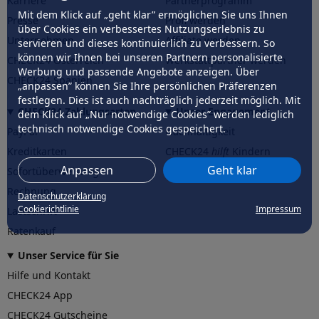
Karriere
Partnerprogramm
Mit dem Klick auf „geht klar” ermöglichen Sie uns Ihnen
Presse
Profi werden
über Cookies ein verbessertes Nutzungserlebnis zu
Unternehmen
Affiliate werden
servieren und dieses kontinuierlich zu verbessern. So
können wir Ihnen bei unseren Partnern personalisierte
CHECK24 Österreich
Werkstattpartner werden
Werbung und passende Angebote anzeigen. Über
CHECK24 Spanien
„anpassen” können Sie Ihre persönlichen Präferenzen
festlegen. Dies ist auch nachträglich jederzeit möglich. Mit
CHECK24 Zahlungsarten
Unser Engagement
dem Klick auf „Nur notwendige Cookies” werden lediglich
technisch notwendige Cookies gespeichert.
PayPal
Nachhaltigkeit
Kreditkarten
CHECK24
hilft
Kindern
Anpassen
Geht klar
Sofortüberweisung
CHECK24
hilft
der Natur
Rechnung
Datenschutzerklärung
Cookierichtlinie
Impressum
Lastschrift
Ratenkauf
Unser Service für Sie
Hilfe und Kontakt
CHECK24 App
CHECK24 Gutscheine