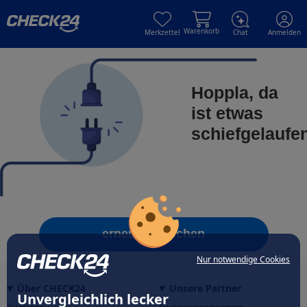
Skip to main content
Skip to main content
Warenkorb
Merkzettel
Chat
Anmelden
Hoppla, da
ist etwas
schiefgelaufe
erneut versuchen
Nur notwendige Cookies
Über CHECK24
Unsere Partner
Unvergleichlich lecker