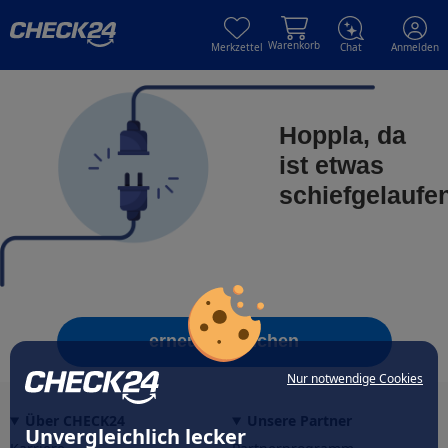
Skip to main content
Skip to main content
Warenkorb
Merkzettel
Chat
Anmelden
Hoppla, da
ist etwas
schiefgelaufe
erneut versuchen
Nur notwendige Cookies
Über CHECK24
Unsere Partner
Unvergleichlich lecker