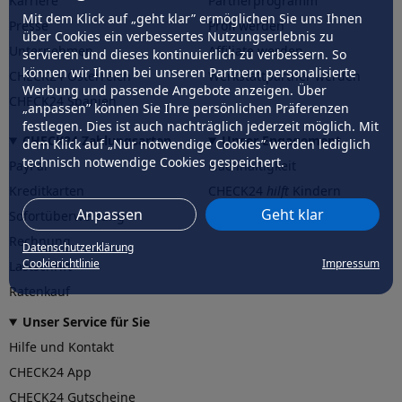
Karriere
Partnerprogramm
Mit dem Klick auf „geht klar” ermöglichen Sie uns Ihnen
Presse
Profi werden
über Cookies ein verbessertes Nutzungserlebnis zu
Unternehmen
Affiliate werden
servieren und dieses kontinuierlich zu verbessern. So
können wir Ihnen bei unseren Partnern personalisierte
CHECK24 Österreich
Werkstattpartner werden
Werbung und passende Angebote anzeigen. Über
CHECK24 Spanien
„anpassen” können Sie Ihre persönlichen Präferenzen
festlegen. Dies ist auch nachträglich jederzeit möglich. Mit
CHECK24 Zahlungsarten
Unser Engagement
dem Klick auf „Nur notwendige Cookies” werden lediglich
technisch notwendige Cookies gespeichert.
PayPal
Nachhaltigkeit
Kreditkarten
CHECK24
hilft
Kindern
Anpassen
Geht klar
Sofortüberweisung
CHECK24
hilft
der Natur
Rechnung
Datenschutzerklärung
Cookierichtlinie
Impressum
Lastschrift
Ratenkauf
Unser Service für Sie
Hilfe und Kontakt
CHECK24 App
CHECK24 Gutscheine