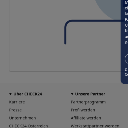
M
e
k
P
Ü
f
a
n
D
Co
Über CHECK24
Unsere Partner
Karriere
Partnerprogramm
Presse
Profi werden
Unternehmen
Affiliate werden
CHECK24 Österreich
Werkstattpartner werden