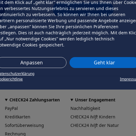
it dem Klick auf „geht klar” ermöglichen Sie uns Ihnen über Cooki
in verbessertes Nutzungserlebnis zu servieren und dieses
erneut versuchen
ontinuierlich zu verbessern. So können wir Ihnen bei unseren
artnern personalisierte Werbung und passende Angebote anzeige
ber „anpassen” können Sie Ihre persönlichen Präferenzen
estlegen. Dies ist auch nachträglich jederzeit möglich. Mit dem Kli
uf „Nur notwendige Cookies” werden lediglich technisch
otwendige Cookies gespeichert.
Anpassen
Geht klar
atenschutzerklärung
okierichtlinie
Impress
CHECK24 Zahlungsarten
Unser Engagement
PayPal
Nachhaltigkeit
Kreditkarten
CHECK24
hilft
Kindern
Sofortüberweisung
CHECK24
hilft
der Natur
Rechnung