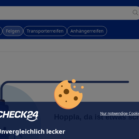
Felgen
Transporterreifen
Anhängerreifen
Nur notwendige Cooki
Hoppla, da ist etwas sc
nvergleichlich lecker