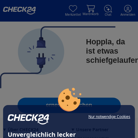
Skip to main content
Skip to main content
Warenkorb
Merkzettel
Chat
Anmelden
Hoppla, da
ist etwas
schiefgelaufe
erneut versuchen
Nur notwendige Cookies
Über CHECK24
Unsere Partner
Unvergleichlich lecker