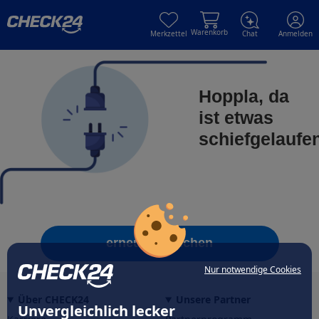
Skip to main content
Skip to main content
Warenkorb
Merkzettel
Chat
Anmelden
Hoppla, da
ist etwas
schiefgelaufe
erneut versuchen
Nur notwendige Cookies
Über CHECK24
Unsere Partner
Unvergleichlich lecker