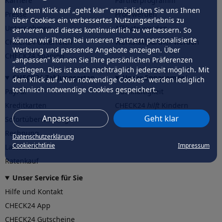
Karriere
Partnerprogramm
Mit dem Klick auf „geht klar” ermöglichen Sie uns Ihnen
Presse
Profi werden
über Cookies ein verbessertes Nutzungserlebnis zu
Unternehmen
Affiliate werden
servieren und dieses kontinuierlich zu verbessern. So
können wir Ihnen bei unseren Partnern personalisierte
CHECK24 Österreich
Werkstattpartner werden
Werbung und passende Angebote anzeigen. Über
CHECK24 Spanien
„anpassen” können Sie Ihre persönlichen Präferenzen
festlegen. Dies ist auch nachträglich jederzeit möglich. Mit
CHECK24 Zahlungsarten
Unser Engagement
dem Klick auf „Nur notwendige Cookies” werden lediglich
technisch notwendige Cookies gespeichert.
PayPal
Nachhaltigkeit
Kreditkarten
CHECK24
hilft
Kindern
Anpassen
Geht klar
Sofortüberweisung
CHECK24
hilft
der Natur
Rechnung
Datenschutzerklärung
Cookierichtlinie
Impressum
Lastschrift
Ratenkauf
Unser Service für Sie
Hilfe und Kontakt
CHECK24 App
CHECK24 Gutscheine