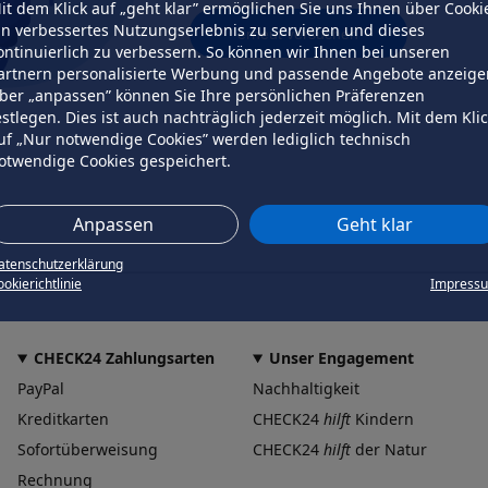
it dem Klick auf „geht klar” ermöglichen Sie uns Ihnen über Cooki
in verbessertes Nutzungserlebnis zu servieren und dieses
erneut versuchen
ontinuierlich zu verbessern. So können wir Ihnen bei unseren
artnern personalisierte Werbung und passende Angebote anzeige
ber „anpassen” können Sie Ihre persönlichen Präferenzen
estlegen. Dies ist auch nachträglich jederzeit möglich. Mit dem Kli
uf „Nur notwendige Cookies” werden lediglich technisch
otwendige Cookies gespeichert.
Anpassen
Geht klar
atenschutzerklärung
okierichtlinie
Impress
CHECK24 Zahlungsarten
Unser Engagement
PayPal
Nachhaltigkeit
Kreditkarten
CHECK24
hilft
Kindern
Sofortüberweisung
CHECK24
hilft
der Natur
Rechnung