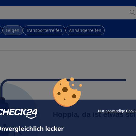
Felgen
Transporterreifen
Anhängerreifen
Nur notwendige Cooki
Hoppla, da ist etwas sc
nvergleichlich lecker