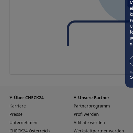
M
e
k
P
Ü
f
a
n
D
Co
Über CHECK24
Unsere Partner
Karriere
Partnerprogramm
Presse
Profi werden
Unternehmen
Affiliate werden
CHECK24 Österreich
Werkstattpartner werden