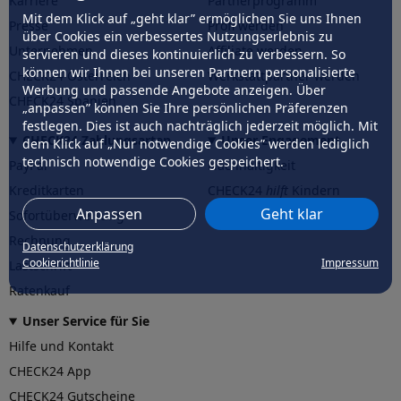
Karriere
Partnerprogramm
Mit dem Klick auf „geht klar” ermöglichen Sie uns Ihnen
Presse
Profi werden
über Cookies ein verbessertes Nutzungserlebnis zu
Unternehmen
Affiliate werden
servieren und dieses kontinuierlich zu verbessern. So
können wir Ihnen bei unseren Partnern personalisierte
CHECK24 Österreich
Werkstattpartner werden
Werbung und passende Angebote anzeigen. Über
CHECK24 Spanien
„anpassen” können Sie Ihre persönlichen Präferenzen
festlegen. Dies ist auch nachträglich jederzeit möglich. Mit
CHECK24 Zahlungsarten
Unser Engagement
dem Klick auf „Nur notwendige Cookies” werden lediglich
technisch notwendige Cookies gespeichert.
PayPal
Nachhaltigkeit
Kreditkarten
CHECK24
hilft
Kindern
Anpassen
Geht klar
Sofortüberweisung
CHECK24
hilft
der Natur
Rechnung
Datenschutzerklärung
Cookierichtlinie
Impressum
Lastschrift
Ratenkauf
Unser Service für Sie
Hilfe und Kontakt
CHECK24 App
CHECK24 Gutscheine