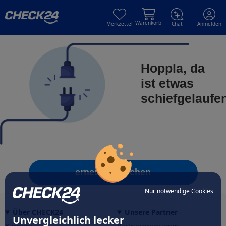
Skip to main content
Skip to main content
Warenkorb
Merkzettel
Chat
Anmelden
Hoppla, da
ist etwas
schiefgelaufe
erneut versuchen
Nur notwendige Cookies
Über CHECK24
Unsere Partner
Unvergleichlich lecker