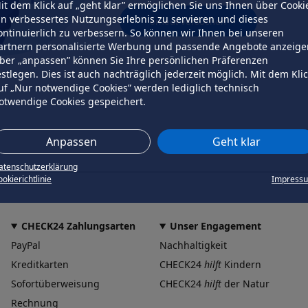
it dem Klick auf „geht klar” ermöglichen Sie uns Ihnen über Cooki
in verbessertes Nutzungserlebnis zu servieren und dieses
erneut versuchen
ontinuierlich zu verbessern. So können wir Ihnen bei unseren
artnern personalisierte Werbung und passende Angebote anzeige
ber „anpassen” können Sie Ihre persönlichen Präferenzen
estlegen. Dies ist auch nachträglich jederzeit möglich. Mit dem Kli
uf „Nur notwendige Cookies” werden lediglich technisch
otwendige Cookies gespeichert.
Anpassen
Geht klar
atenschutzerklärung
okierichtlinie
Impress
CHECK24 Zahlungsarten
Unser Engagement
PayPal
Nachhaltigkeit
Kreditkarten
CHECK24
hilft
Kindern
Sofortüberweisung
CHECK24
hilft
der Natur
Rechnung