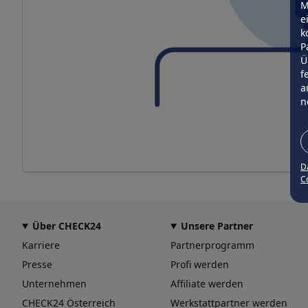
M
e
k
P
Ü
f
a
n
D
Co
Über CHECK24
Unsere Partner
Karriere
Partnerprogramm
Presse
Profi werden
Unternehmen
Affiliate werden
CHECK24 Österreich
Werkstattpartner werden