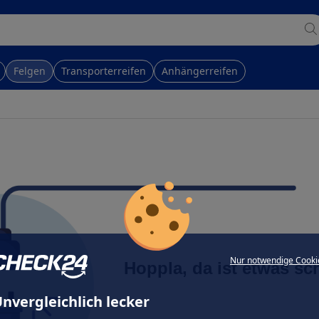
Felgen
Transporterreifen
Anhängerreifen
Nur notwendige Cooki
Hoppla, da ist etwas sc
nvergleichlich lecker