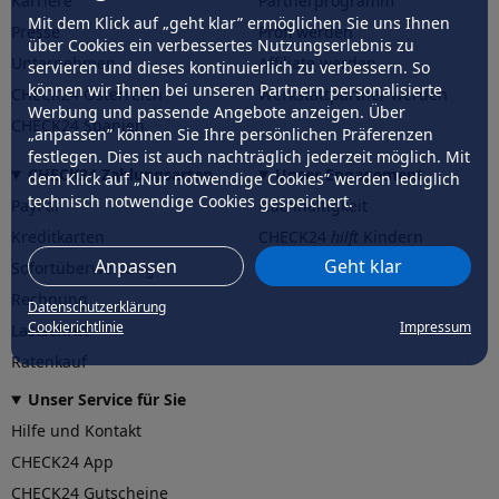
Karriere
Partnerprogramm
Mit dem Klick auf „geht klar” ermöglichen Sie uns Ihnen
Presse
Profi werden
über Cookies ein verbessertes Nutzungserlebnis zu
Unternehmen
Affiliate werden
servieren und dieses kontinuierlich zu verbessern. So
können wir Ihnen bei unseren Partnern personalisierte
CHECK24 Österreich
Werkstattpartner werden
Werbung und passende Angebote anzeigen. Über
CHECK24 Spanien
„anpassen” können Sie Ihre persönlichen Präferenzen
festlegen. Dies ist auch nachträglich jederzeit möglich. Mit
CHECK24 Zahlungsarten
Unser Engagement
dem Klick auf „Nur notwendige Cookies” werden lediglich
technisch notwendige Cookies gespeichert.
PayPal
Nachhaltigkeit
Kreditkarten
CHECK24
hilft
Kindern
Anpassen
Geht klar
Sofortüberweisung
CHECK24
hilft
der Natur
Rechnung
Datenschutzerklärung
Cookierichtlinie
Impressum
Lastschrift
Ratenkauf
Unser Service für Sie
Hilfe und Kontakt
CHECK24 App
CHECK24 Gutscheine