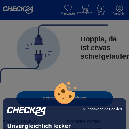
Skip to main content
Skip to main content
Warenkorb
Merkzettel
Chat
Anmelden
Hoppla, da
ist etwas
schiefgelaufe
erneut versuchen
Nur notwendige Cookies
Über CHECK24
Unsere Partner
Unvergleichlich lecker