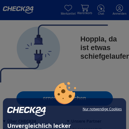
Skip to main content
Skip to main content
Warenkorb
Merkzettel
Chat
Anmelden
Hoppla, da
ist etwas
schiefgelaufe
erneut versuchen
Nur notwendige Cookies
Über CHECK24
Unsere Partner
Unvergleichlich lecker