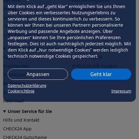
Karriere
Partnerprogramm
Mit dem Klick auf „geht klar” ermöglichen Sie uns Ihnen
Presse
Profi werden
über Cookies ein verbessertes Nutzungserlebnis zu
Unternehmen
Affiliate werden
servieren und dieses kontinuierlich zu verbessern. So
können wir Ihnen bei unseren Partnern personalisierte
CHECK24 Österreich
Werkstattpartner werden
Werbung und passende Angebote anzeigen. Über
CHECK24 Spanien
„anpassen” können Sie Ihre persönlichen Präferenzen
festlegen. Dies ist auch nachträglich jederzeit möglich. Mit
CHECK24 Zahlungsarten
Unser Engagement
dem Klick auf „Nur notwendige Cookies” werden lediglich
technisch notwendige Cookies gespeichert.
PayPal
Nachhaltigkeit
Kreditkarten
CHECK24
hilft
Kindern
Anpassen
Geht klar
Sofortüberweisung
CHECK24
hilft
der Natur
Rechnung
Datenschutzerklärung
Cookierichtlinie
Impressum
Lastschrift
Ratenkauf
Unser Service für Sie
Hilfe und Kontakt
CHECK24 App
CHECK24 Gutscheine