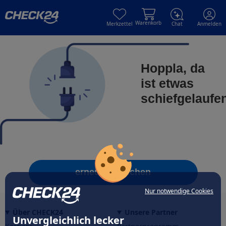
Skip to main content
Skip to main content
Warenkorb
Merkzettel
Chat
Anmelden
Hoppla, da
ist etwas
schiefgelaufe
erneut versuchen
Nur notwendige Cookies
Über CHECK24
Unsere Partner
Unvergleichlich lecker