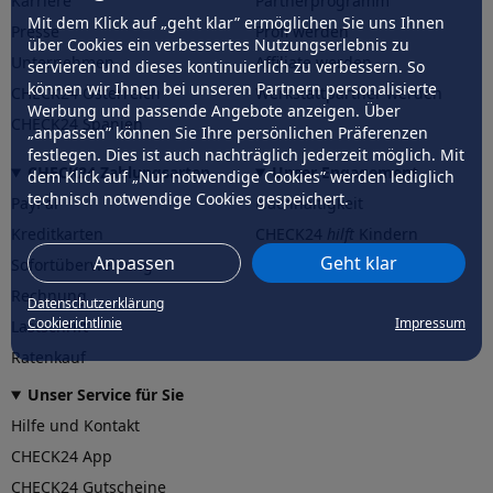
Karriere
Partnerprogramm
Mit dem Klick auf „geht klar” ermöglichen Sie uns Ihnen
Presse
Profi werden
über Cookies ein verbessertes Nutzungserlebnis zu
Unternehmen
Affiliate werden
servieren und dieses kontinuierlich zu verbessern. So
können wir Ihnen bei unseren Partnern personalisierte
CHECK24 Österreich
Werkstattpartner werden
Werbung und passende Angebote anzeigen. Über
CHECK24 Spanien
„anpassen” können Sie Ihre persönlichen Präferenzen
festlegen. Dies ist auch nachträglich jederzeit möglich. Mit
CHECK24 Zahlungsarten
Unser Engagement
dem Klick auf „Nur notwendige Cookies” werden lediglich
technisch notwendige Cookies gespeichert.
PayPal
Nachhaltigkeit
Kreditkarten
CHECK24
hilft
Kindern
Anpassen
Geht klar
Sofortüberweisung
CHECK24
hilft
der Natur
Rechnung
Datenschutzerklärung
Cookierichtlinie
Impressum
Lastschrift
Ratenkauf
Unser Service für Sie
Hilfe und Kontakt
CHECK24 App
CHECK24 Gutscheine