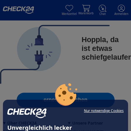
Skip to main content
Skip to main content
Warenkorb
Merkzettel
Chat
Anmelden
Hoppla, da
ist etwas
schiefgelaufe
erneut versuchen
Nur notwendige Cookies
Über CHECK24
Unsere Partner
Unvergleichlich lecker