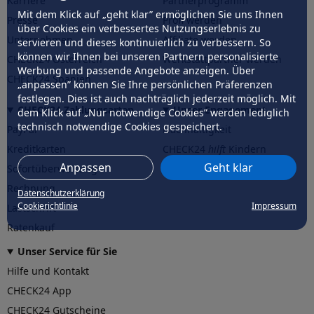
Karriere
Partnerprogramm
Mit dem Klick auf „geht klar” ermöglichen Sie uns Ihnen
Presse
Profi werden
über Cookies ein verbessertes Nutzungserlebnis zu
Unternehmen
Affiliate werden
servieren und dieses kontinuierlich zu verbessern. So
können wir Ihnen bei unseren Partnern personalisierte
CHECK24 Österreich
Werkstattpartner werden
Werbung und passende Angebote anzeigen. Über
CHECK24 Spanien
„anpassen” können Sie Ihre persönlichen Präferenzen
festlegen. Dies ist auch nachträglich jederzeit möglich. Mit
CHECK24 Zahlungsarten
Unser Engagement
dem Klick auf „Nur notwendige Cookies” werden lediglich
technisch notwendige Cookies gespeichert.
PayPal
Nachhaltigkeit
Kreditkarten
CHECK24
hilft
Kindern
Anpassen
Geht klar
Sofortüberweisung
CHECK24
hilft
der Natur
Rechnung
Datenschutzerklärung
Cookierichtlinie
Impressum
Lastschrift
Ratenkauf
Unser Service für Sie
Hilfe und Kontakt
CHECK24 App
CHECK24 Gutscheine