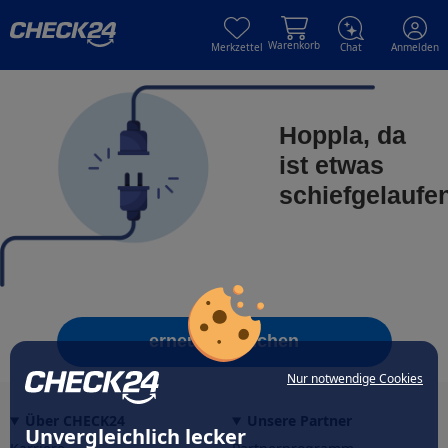
Skip to main content
Skip to main content
Warenkorb
Merkzettel
Chat
Anmelden
Hoppla, da
ist etwas
schiefgelaufe
erneut versuchen
Nur notwendige Cookies
Über CHECK24
Unsere Partner
Unvergleichlich lecker