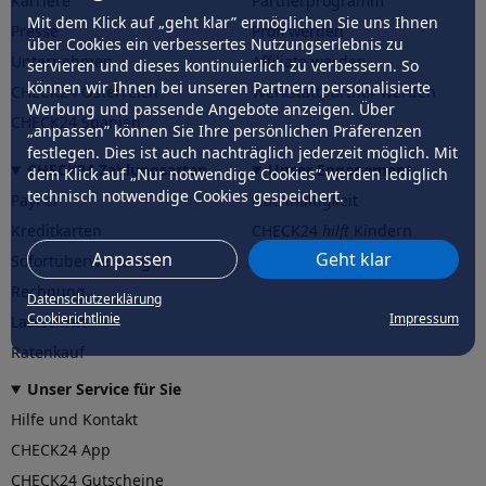
Karriere
Partnerprogramm
Mit dem Klick auf „geht klar” ermöglichen Sie uns Ihnen
Presse
Profi werden
über Cookies ein verbessertes Nutzungserlebnis zu
Unternehmen
Affiliate werden
servieren und dieses kontinuierlich zu verbessern. So
können wir Ihnen bei unseren Partnern personalisierte
CHECK24 Österreich
Werkstattpartner werden
Werbung und passende Angebote anzeigen. Über
CHECK24 Spanien
„anpassen” können Sie Ihre persönlichen Präferenzen
festlegen. Dies ist auch nachträglich jederzeit möglich. Mit
CHECK24 Zahlungsarten
Unser Engagement
dem Klick auf „Nur notwendige Cookies” werden lediglich
technisch notwendige Cookies gespeichert.
PayPal
Nachhaltigkeit
Kreditkarten
CHECK24
hilft
Kindern
Anpassen
Geht klar
Sofortüberweisung
CHECK24
hilft
der Natur
Rechnung
Datenschutzerklärung
Cookierichtlinie
Impressum
Lastschrift
Ratenkauf
Unser Service für Sie
Hilfe und Kontakt
CHECK24 App
CHECK24 Gutscheine