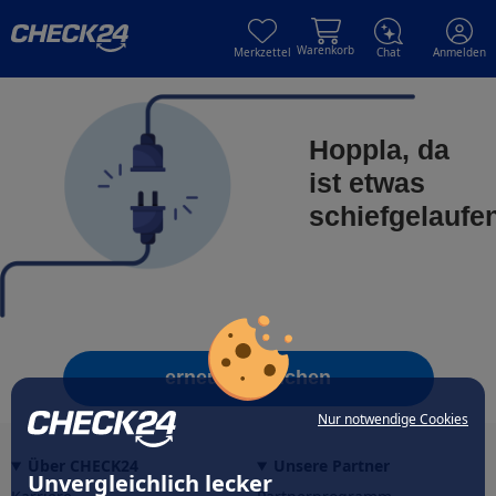
Skip to main content
Skip to main content
Warenkorb
Merkzettel
Chat
Anmelden
Hoppla, da
ist etwas
schiefgelaufe
erneut versuchen
Nur notwendige Cookies
Über CHECK24
Unsere Partner
Unvergleichlich lecker