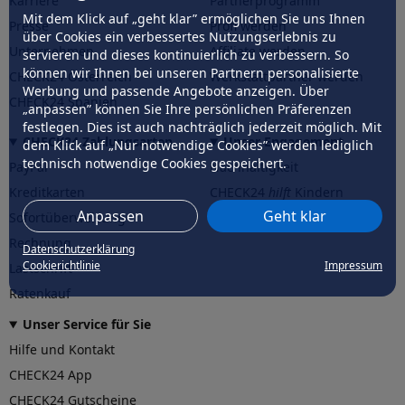
Karriere
Partnerprogramm
Mit dem Klick auf „geht klar” ermöglichen Sie uns Ihnen
Presse
Profi werden
über Cookies ein verbessertes Nutzungserlebnis zu
Unternehmen
Affiliate werden
servieren und dieses kontinuierlich zu verbessern. So
können wir Ihnen bei unseren Partnern personalisierte
CHECK24 Österreich
Werkstattpartner werden
Werbung und passende Angebote anzeigen. Über
CHECK24 Spanien
„anpassen” können Sie Ihre persönlichen Präferenzen
festlegen. Dies ist auch nachträglich jederzeit möglich. Mit
CHECK24 Zahlungsarten
Unser Engagement
dem Klick auf „Nur notwendige Cookies” werden lediglich
technisch notwendige Cookies gespeichert.
PayPal
Nachhaltigkeit
Kreditkarten
CHECK24
hilft
Kindern
Anpassen
Geht klar
Sofortüberweisung
CHECK24
hilft
der Natur
Rechnung
Datenschutzerklärung
Cookierichtlinie
Impressum
Lastschrift
Ratenkauf
Unser Service für Sie
Hilfe und Kontakt
CHECK24 App
CHECK24 Gutscheine