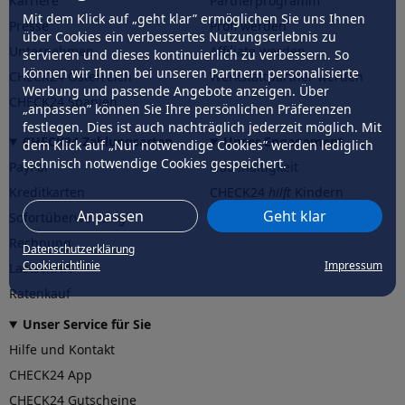
Karriere
Partnerprogramm
Mit dem Klick auf „geht klar” ermöglichen Sie uns Ihnen
Presse
Profi werden
über Cookies ein verbessertes Nutzungserlebnis zu
Unternehmen
Affiliate werden
servieren und dieses kontinuierlich zu verbessern. So
können wir Ihnen bei unseren Partnern personalisierte
CHECK24 Österreich
Werkstattpartner werden
Werbung und passende Angebote anzeigen. Über
CHECK24 Spanien
„anpassen” können Sie Ihre persönlichen Präferenzen
festlegen. Dies ist auch nachträglich jederzeit möglich. Mit
CHECK24 Zahlungsarten
Unser Engagement
dem Klick auf „Nur notwendige Cookies” werden lediglich
technisch notwendige Cookies gespeichert.
PayPal
Nachhaltigkeit
Kreditkarten
CHECK24
hilft
Kindern
Anpassen
Geht klar
Sofortüberweisung
CHECK24
hilft
der Natur
Rechnung
Datenschutzerklärung
Cookierichtlinie
Impressum
Lastschrift
Ratenkauf
Unser Service für Sie
Hilfe und Kontakt
CHECK24 App
CHECK24 Gutscheine