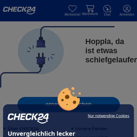
Skip to main content
Skip to main content
Warenkorb
Merkzettel
Chat
Anmelden
Hoppla, da
ist etwas
schiefgelaufe
erneut versuchen
Nur notwendige Cookies
Über CHECK24
Unsere Partner
Unvergleichlich lecker