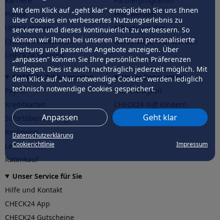
Karriere
Partnerprogramm
Mit dem Klick auf „geht klar” ermöglichen Sie uns Ihnen
Presse
Profi werden
über Cookies ein verbessertes Nutzungserlebnis zu
Unternehmen
Affiliate werden
servieren und dieses kontinuierlich zu verbessern. So
können wir Ihnen bei unseren Partnern personalisierte
CHECK24 Österreich
Werkstattpartner werden
Werbung und passende Angebote anzeigen. Über
CHECK24 Spanien
„anpassen” können Sie Ihre persönlichen Präferenzen
festlegen. Dies ist auch nachträglich jederzeit möglich. Mit
CHECK24 Zahlungsarten
Unser Engagement
dem Klick auf „Nur notwendige Cookies” werden lediglich
technisch notwendige Cookies gespeichert.
PayPal
Nachhaltigkeit
Kreditkarten
CHECK24
hilft
Kindern
Anpassen
Geht klar
Sofortüberweisung
CHECK24
hilft
der Natur
Rechnung
Datenschutzerklärung
Cookierichtlinie
Impressum
Lastschrift
Ratenkauf
Unser Service für Sie
Hilfe und Kontakt
CHECK24 App
CHECK24 Gutscheine