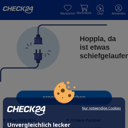
Skip to main content
Skip to main content
Warenkorb
Merkzettel
Chat
Anmelden
Hoppla, da
ist etwas
schiefgelaufe
erneut versuchen
Nur notwendige Cookies
Über CHECK24
Unsere Partner
Unvergleichlich lecker