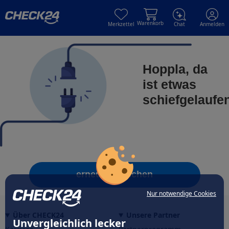
Skip to main content
Skip to main content
Warenkorb
Merkzettel
Chat
Anmelden
Hoppla, da
ist etwas
schiefgelaufe
erneut versuchen
Nur notwendige Cookies
Über CHECK24
Unsere Partner
Unvergleichlich lecker