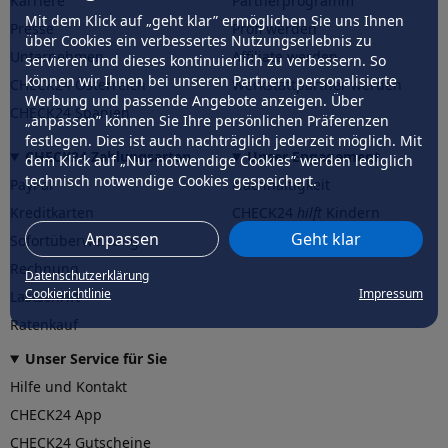
Karriere
Partnerprogramm
Mit dem Klick auf „geht klar” ermöglichen Sie uns Ihnen
Presse
Profi werden
über Cookies ein verbessertes Nutzungserlebnis zu
Unternehmen
Affiliate werden
servieren und dieses kontinuierlich zu verbessern. So
können wir Ihnen bei unseren Partnern personalisierte
CHECK24 Österreich
Werkstattpartner werden
Werbung und passende Angebote anzeigen. Über
CHECK24 Spanien
„anpassen” können Sie Ihre persönlichen Präferenzen
festlegen. Dies ist auch nachträglich jederzeit möglich. Mit
CHECK24 Zahlungsarten
Unser Engagement
dem Klick auf „Nur notwendige Cookies” werden lediglich
technisch notwendige Cookies gespeichert.
PayPal
Nachhaltigkeit
Kreditkarten
CHECK24
hilft
Kindern
Anpassen
Geht klar
Sofortüberweisung
CHECK24
hilft
der Natur
Rechnung
Datenschutzerklärung
Cookierichtlinie
Impressum
Lastschrift
Ratenkauf
Unser Service für Sie
Hilfe und Kontakt
CHECK24 App
CHECK24 Gutscheine