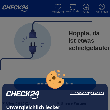
Skip to main content
Skip to main content
Warenkorb
Merkzettel
Chat
Anmelden
Hoppla, da
ist etwas
schiefgelaufe
erneut versuchen
Nur notwendige Cookies
Über CHECK24
Unsere Partner
Unvergleichlich lecker