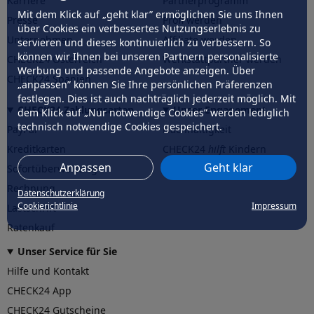
Karriere
Partnerprogramm
Mit dem Klick auf „geht klar” ermöglichen Sie uns Ihnen
Presse
Profi werden
über Cookies ein verbessertes Nutzungserlebnis zu
Unternehmen
Affiliate werden
servieren und dieses kontinuierlich zu verbessern. So
können wir Ihnen bei unseren Partnern personalisierte
CHECK24 Österreich
Werkstattpartner werden
Werbung und passende Angebote anzeigen. Über
CHECK24 Spanien
„anpassen” können Sie Ihre persönlichen Präferenzen
festlegen. Dies ist auch nachträglich jederzeit möglich. Mit
CHECK24 Zahlungsarten
Unser Engagement
dem Klick auf „Nur notwendige Cookies” werden lediglich
technisch notwendige Cookies gespeichert.
PayPal
Nachhaltigkeit
Kreditkarten
CHECK24
hilft
Kindern
Anpassen
Geht klar
Sofortüberweisung
CHECK24
hilft
der Natur
Rechnung
Datenschutzerklärung
Cookierichtlinie
Impressum
Lastschrift
Ratenkauf
Unser Service für Sie
Hilfe und Kontakt
CHECK24 App
CHECK24 Gutscheine