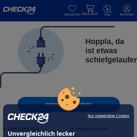
Skip to main content
Skip to main content
Warenkorb
Merkzettel
Chat
Anmelden
Hoppla, da
ist etwas
schiefgelaufe
erneut versuchen
Nur notwendige Cookies
Über CHECK24
Unsere Partner
Unvergleichlich lecker