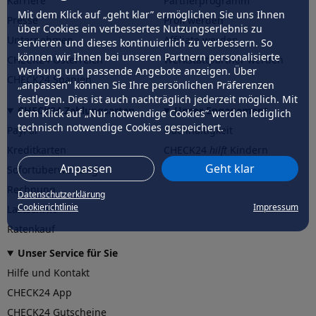
Karriere
Partnerprogramm
Mit dem Klick auf „geht klar” ermöglichen Sie uns Ihnen
Presse
Profi werden
über Cookies ein verbessertes Nutzungserlebnis zu
Unternehmen
Affiliate werden
servieren und dieses kontinuierlich zu verbessern. So
können wir Ihnen bei unseren Partnern personalisierte
CHECK24 Österreich
Werkstattpartner werden
Werbung und passende Angebote anzeigen. Über
CHECK24 Spanien
„anpassen” können Sie Ihre persönlichen Präferenzen
festlegen. Dies ist auch nachträglich jederzeit möglich. Mit
CHECK24 Zahlungsarten
Unser Engagement
dem Klick auf „Nur notwendige Cookies” werden lediglich
technisch notwendige Cookies gespeichert.
PayPal
Nachhaltigkeit
Kreditkarten
CHECK24
hilft
Kindern
Anpassen
Geht klar
Sofortüberweisung
CHECK24
hilft
der Natur
Rechnung
Datenschutzerklärung
Cookierichtlinie
Impressum
Lastschrift
Ratenkauf
Unser Service für Sie
Hilfe und Kontakt
CHECK24 App
CHECK24 Gutscheine