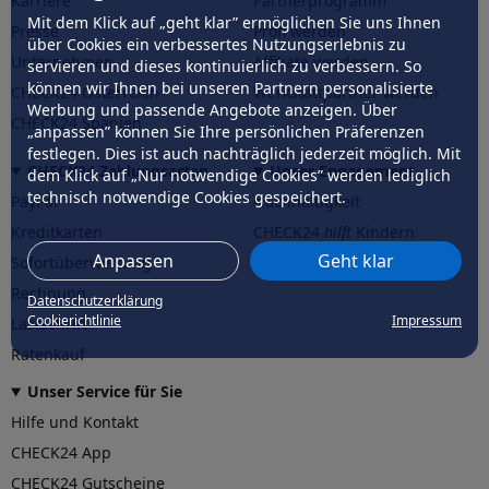
Karriere
Partnerprogramm
Mit dem Klick auf „geht klar” ermöglichen Sie uns Ihnen
Presse
Profi werden
über Cookies ein verbessertes Nutzungserlebnis zu
Unternehmen
Affiliate werden
servieren und dieses kontinuierlich zu verbessern. So
können wir Ihnen bei unseren Partnern personalisierte
CHECK24 Österreich
Werkstattpartner werden
Werbung und passende Angebote anzeigen. Über
CHECK24 Spanien
„anpassen” können Sie Ihre persönlichen Präferenzen
festlegen. Dies ist auch nachträglich jederzeit möglich. Mit
CHECK24 Zahlungsarten
Unser Engagement
dem Klick auf „Nur notwendige Cookies” werden lediglich
technisch notwendige Cookies gespeichert.
PayPal
Nachhaltigkeit
Kreditkarten
CHECK24
hilft
Kindern
Anpassen
Geht klar
Sofortüberweisung
CHECK24
hilft
der Natur
Rechnung
Datenschutzerklärung
Cookierichtlinie
Impressum
Lastschrift
Ratenkauf
Unser Service für Sie
Hilfe und Kontakt
CHECK24 App
CHECK24 Gutscheine