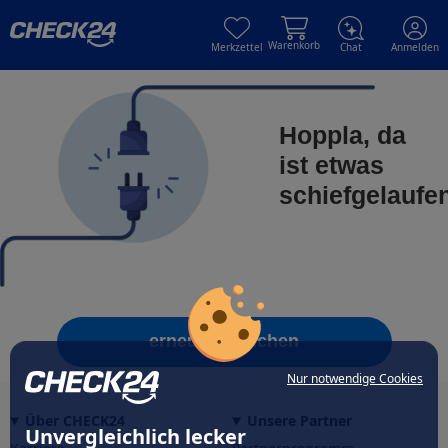
Skip to main content
Skip to main content
Warenkorb
Merkzettel
Chat
Anmelden
Hoppla, da
ist etwas
schiefgelaufe
erneut versuchen
Nur notwendige Cookies
Über CHECK24
Unsere Partner
Unvergleichlich lecker