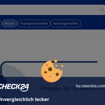
Felgen
Transporterreifen
Anhängerreifen
Nur notwendige Cooki
Hoppla, da ist etwas sc
nvergleichlich lecker