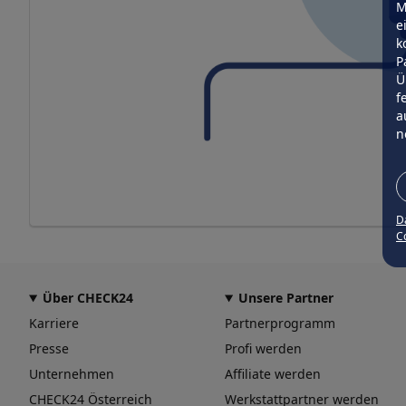
M
e
k
P
Ü
f
a
n
D
Co
Über CHECK24
Unsere Partner
Karriere
Partnerprogramm
Presse
Profi werden
Unternehmen
Affiliate werden
CHECK24 Österreich
Werkstattpartner werden