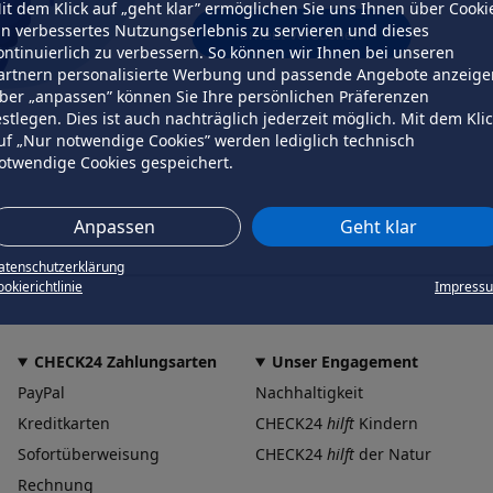
it dem Klick auf „geht klar” ermöglichen Sie uns Ihnen über Cooki
in verbessertes Nutzungserlebnis zu servieren und dieses
erneut versuchen
ontinuierlich zu verbessern. So können wir Ihnen bei unseren
artnern personalisierte Werbung und passende Angebote anzeige
ber „anpassen” können Sie Ihre persönlichen Präferenzen
estlegen. Dies ist auch nachträglich jederzeit möglich. Mit dem Kli
uf „Nur notwendige Cookies” werden lediglich technisch
otwendige Cookies gespeichert.
Anpassen
Geht klar
atenschutzerklärung
okierichtlinie
Impress
CHECK24 Zahlungsarten
Unser Engagement
PayPal
Nachhaltigkeit
Kreditkarten
CHECK24
hilft
Kindern
Sofortüberweisung
CHECK24
hilft
der Natur
Rechnung