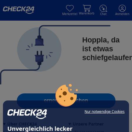
Skip to main content
Skip to main content
Warenkorb
Merkzettel
Chat
Anmelden
Hoppla, da
ist etwas
schiefgelaufe
erneut versuchen
Nur notwendige Cookies
Über CHECK24
Unsere Partner
Unvergleichlich lecker