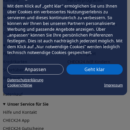
Karriere
Partnerprogramm
Mit dem Klick auf „geht klar” ermöglichen Sie uns Ihnen
Presse
Profi werden
über Cookies ein verbessertes Nutzungserlebnis zu
Unternehmen
Affiliate werden
servieren und dieses kontinuierlich zu verbessern. So
können wir Ihnen bei unseren Partnern personalisierte
CHECK24 Österreich
Werkstattpartner werden
Werbung und passende Angebote anzeigen. Über
CHECK24 Spanien
„anpassen” können Sie Ihre persönlichen Präferenzen
festlegen. Dies ist auch nachträglich jederzeit möglich. Mit
CHECK24 Zahlungsarten
Unser Engagement
dem Klick auf „Nur notwendige Cookies” werden lediglich
technisch notwendige Cookies gespeichert.
PayPal
Nachhaltigkeit
Kreditkarten
CHECK24
hilft
Kindern
Anpassen
Geht klar
Sofortüberweisung
CHECK24
hilft
der Natur
Rechnung
Datenschutzerklärung
Cookierichtlinie
Impressum
Lastschrift
Ratenkauf
Unser Service für Sie
Hilfe und Kontakt
CHECK24 App
CHECK24 Gutscheine