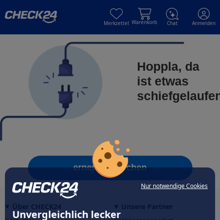
Skip to main content
Skip to main content
Warenkorb
Merkzettel
Chat
Anmelden
Hoppla, da
ist etwas
schiefgelaufe
erneut versuchen
Nur notwendige Cookies
Über CHECK24
Unsere Partner
Unvergleichlich lecker