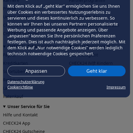
Karriere
Partnerprogramm
Mit dem Klick auf „geht klar” ermöglichen Sie uns Ihnen
Presse
Profi werden
über Cookies ein verbessertes Nutzungserlebnis zu
Unternehmen
Affiliate werden
servieren und dieses kontinuierlich zu verbessern. So
können wir Ihnen bei unseren Partnern personalisierte
CHECK24 Österreich
Werkstattpartner werden
Werbung und passende Angebote anzeigen. Über
CHECK24 Spanien
„anpassen” können Sie Ihre persönlichen Präferenzen
festlegen. Dies ist auch nachträglich jederzeit möglich. Mit
CHECK24 Zahlungsarten
Unser Engagement
dem Klick auf „Nur notwendige Cookies” werden lediglich
technisch notwendige Cookies gespeichert.
PayPal
Nachhaltigkeit
Kreditkarten
CHECK24
hilft
Kindern
Anpassen
Geht klar
Sofortüberweisung
CHECK24
hilft
der Natur
Rechnung
Datenschutzerklärung
Cookierichtlinie
Impressum
Lastschrift
Ratenkauf
Unser Service für Sie
Hilfe und Kontakt
CHECK24 App
CHECK24 Gutscheine