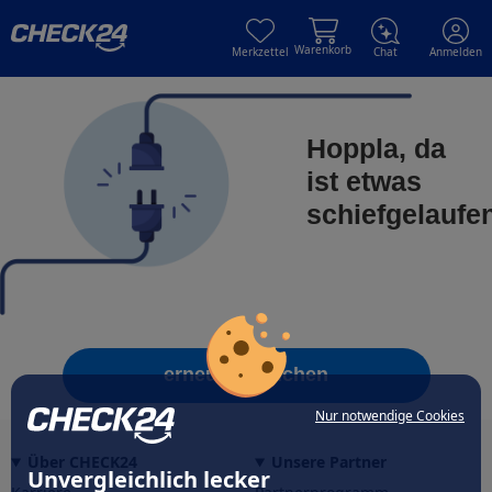
Skip to main content
Skip to main content
Warenkorb
Merkzettel
Chat
Anmelden
Hoppla, da
ist etwas
schiefgelaufe
erneut versuchen
Nur notwendige Cookies
Über CHECK24
Unsere Partner
Unvergleichlich lecker