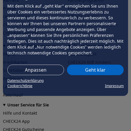
Karriere
Partnerprogramm
Mit dem Klick auf „geht klar” ermöglichen Sie uns Ihnen
Presse
Profi werden
über Cookies ein verbessertes Nutzungserlebnis zu
Unternehmen
Affiliate werden
servieren und dieses kontinuierlich zu verbessern. So
können wir Ihnen bei unseren Partnern personalisierte
CHECK24 Österreich
Werkstattpartner werden
Werbung und passende Angebote anzeigen. Über
CHECK24 Spanien
„anpassen” können Sie Ihre persönlichen Präferenzen
festlegen. Dies ist auch nachträglich jederzeit möglich. Mit
CHECK24 Zahlungsarten
Unser Engagement
dem Klick auf „Nur notwendige Cookies” werden lediglich
technisch notwendige Cookies gespeichert.
PayPal
Nachhaltigkeit
Kreditkarten
CHECK24
hilft
Kindern
Anpassen
Geht klar
Sofortüberweisung
CHECK24
hilft
der Natur
Rechnung
Datenschutzerklärung
Cookierichtlinie
Impressum
Lastschrift
Ratenkauf
Unser Service für Sie
Hilfe und Kontakt
CHECK24 App
CHECK24 Gutscheine