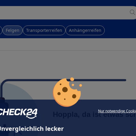
Felgen
Transporterreifen
Anhängerreifen
Nur notwendige Cooki
Hoppla, da ist etwas sc
nvergleichlich lecker