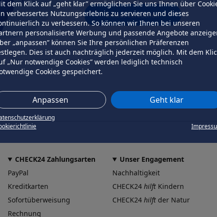
it dem Klick auf „geht klar” ermöglichen Sie uns Ihnen über Cooki
in verbessertes Nutzungserlebnis zu servieren und dieses
erneut versuchen
ontinuierlich zu verbessern. So können wir Ihnen bei unseren
artnern personalisierte Werbung und passende Angebote anzeige
ber „anpassen” können Sie Ihre persönlichen Präferenzen
estlegen. Dies ist auch nachträglich jederzeit möglich. Mit dem Kli
uf „Nur notwendige Cookies” werden lediglich technisch
otwendige Cookies gespeichert.
Anpassen
Geht klar
atenschutzerklärung
okierichtlinie
Impress
CHECK24 Zahlungsarten
Unser Engagement
PayPal
Nachhaltigkeit
Kreditkarten
CHECK24
hilft
Kindern
Sofortüberweisung
CHECK24
hilft
der Natur
Rechnung