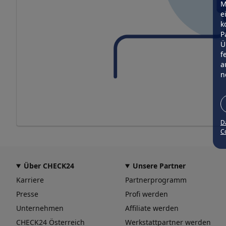
M
e
k
P
Ü
f
a
n
D
Co
Über CHECK24
Unsere Partner
Karriere
Partnerprogramm
Presse
Profi werden
Unternehmen
Affiliate werden
CHECK24 Österreich
Werkstattpartner werden