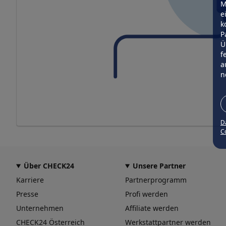
M
e
k
P
Ü
f
a
n
D
Co
Über CHECK24
Unsere Partner
Karriere
Partnerprogramm
Presse
Profi werden
Unternehmen
Affiliate werden
CHECK24 Österreich
Werkstattpartner werden