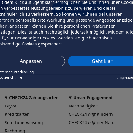
it dem Klick auf „geht klar” ermöglichen Sie uns Ihnen über Cooki
in verbessertes Nutzungserlebnis zu servieren und dieses
erneut versuchen
ontinuierlich zu verbessern. So können wir Ihnen bei unseren
artnern personalisierte Werbung und passende Angebote anzeige
ber „anpassen” können Sie Ihre persönlichen Präferenzen
estlegen. Dies ist auch nachträglich jederzeit möglich. Mit dem Kli
uf „Nur notwendige Cookies” werden lediglich technisch
otwendige Cookies gespeichert.
Anpassen
Geht klar
atenschutzerklärung
okierichtlinie
Impress
CHECK24 Zahlungsarten
Unser Engagement
PayPal
Nachhaltigkeit
Kreditkarten
CHECK24
hilft
Kindern
Sofortüberweisung
CHECK24
hilft
der Natur
Rechnung