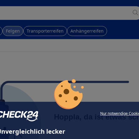
Felgen
Transporterreifen
Anhängerreifen
Nur notwendige Cooki
Hoppla, da ist etwas sc
nvergleichlich lecker