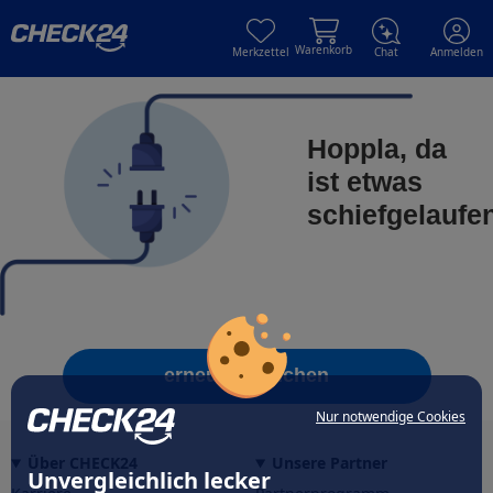
Skip to main content
Skip to main content
Warenkorb
Merkzettel
Chat
Anmelden
Hoppla, da
ist etwas
schiefgelaufe
erneut versuchen
Nur notwendige Cookies
Über CHECK24
Unsere Partner
Unvergleichlich lecker