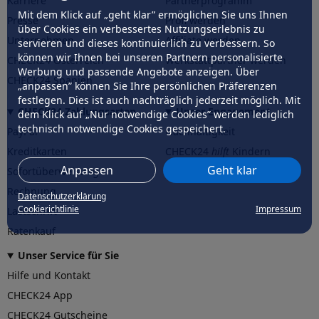
Karriere
Partnerprogramm
Mit dem Klick auf „geht klar” ermöglichen Sie uns Ihnen
Presse
Profi werden
über Cookies ein verbessertes Nutzungserlebnis zu
Unternehmen
Affiliate werden
servieren und dieses kontinuierlich zu verbessern. So
können wir Ihnen bei unseren Partnern personalisierte
CHECK24 Österreich
Werkstattpartner werden
Werbung und passende Angebote anzeigen. Über
CHECK24 Spanien
„anpassen” können Sie Ihre persönlichen Präferenzen
festlegen. Dies ist auch nachträglich jederzeit möglich. Mit
CHECK24 Zahlungsarten
Unser Engagement
dem Klick auf „Nur notwendige Cookies” werden lediglich
technisch notwendige Cookies gespeichert.
PayPal
Nachhaltigkeit
Kreditkarten
CHECK24
hilft
Kindern
Anpassen
Geht klar
Sofortüberweisung
CHECK24
hilft
der Natur
Rechnung
Datenschutzerklärung
Cookierichtlinie
Impressum
Lastschrift
Ratenkauf
Unser Service für Sie
Hilfe und Kontakt
CHECK24 App
CHECK24 Gutscheine