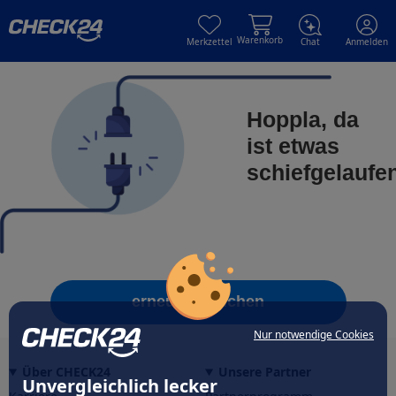
Skip to main content
Skip to main content
Warenkorb
Merkzettel
Chat
Anmelden
Hoppla, da
ist etwas
schiefgelaufe
erneut versuchen
Nur notwendige Cookies
Über CHECK24
Unsere Partner
Unvergleichlich lecker