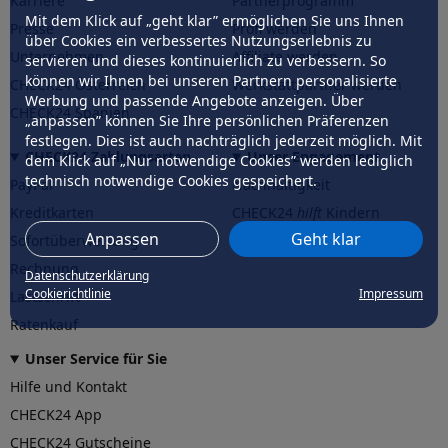
Karriere
Partnerprogramm
Mit dem Klick auf „geht klar” ermöglichen Sie uns Ihnen
Presse
Profi werden
über Cookies ein verbessertes Nutzungserlebnis zu
Unternehmen
Affiliate werden
servieren und dieses kontinuierlich zu verbessern. So
können wir Ihnen bei unseren Partnern personalisierte
CHECK24 Österreich
Werkstattpartner werden
Werbung und passende Angebote anzeigen. Über
CHECK24 Spanien
„anpassen” können Sie Ihre persönlichen Präferenzen
festlegen. Dies ist auch nachträglich jederzeit möglich. Mit
CHECK24 Zahlungsarten
Unser Engagement
dem Klick auf „Nur notwendige Cookies” werden lediglich
technisch notwendige Cookies gespeichert.
PayPal
Nachhaltigkeit
Kreditkarten
CHECK24
hilft
Kindern
Anpassen
Geht klar
Sofortüberweisung
CHECK24
hilft
der Natur
Rechnung
Datenschutzerklärung
Cookierichtlinie
Impressum
Lastschrift
Ratenkauf
Unser Service für Sie
Hilfe und Kontakt
CHECK24 App
CHECK24 Gutscheine