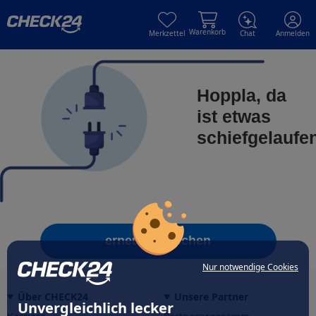
Skip to main content
Skip to main content
Warenkorb
Merkzettel
Chat
Anmelden
Hoppla, da
ist etwas
schiefgelaufe
erneut versuchen
Nur notwendige Cookies
Über CHECK24
Unsere Partner
Unvergleichlich lecker