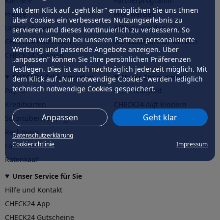
Karriere
Partnerprogramm
Mit dem Klick auf „geht klar” ermöglichen Sie uns Ihnen
Presse
Profi werden
über Cookies ein verbessertes Nutzungserlebnis zu
Unternehmen
Affiliate werden
servieren und dieses kontinuierlich zu verbessern. So
können wir Ihnen bei unseren Partnern personalisierte
CHECK24 Österreich
Werkstattpartner werden
Werbung und passende Angebote anzeigen. Über
CHECK24 Spanien
„anpassen” können Sie Ihre persönlichen Präferenzen
festlegen. Dies ist auch nachträglich jederzeit möglich. Mit
CHECK24 Zahlungsarten
Unser Engagement
dem Klick auf „Nur notwendige Cookies” werden lediglich
technisch notwendige Cookies gespeichert.
PayPal
Nachhaltigkeit
Kreditkarten
CHECK24
hilft
Kindern
Anpassen
Geht klar
Sofortüberweisung
CHECK24
hilft
der Natur
Rechnung
Datenschutzerklärung
Cookierichtlinie
Impressum
Lastschrift
Ratenkauf
Unser Service für Sie
Hilfe und Kontakt
CHECK24 App
CHECK24 Gutscheine