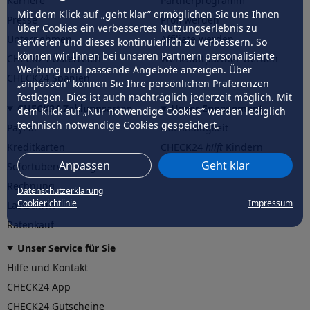
Karriere
Partnerprogramm
Mit dem Klick auf „geht klar” ermöglichen Sie uns Ihnen
Presse
Profi werden
über Cookies ein verbessertes Nutzungserlebnis zu
Unternehmen
Affiliate werden
servieren und dieses kontinuierlich zu verbessern. So
können wir Ihnen bei unseren Partnern personalisierte
CHECK24 Österreich
Werkstattpartner werden
Werbung und passende Angebote anzeigen. Über
CHECK24 Spanien
„anpassen” können Sie Ihre persönlichen Präferenzen
festlegen. Dies ist auch nachträglich jederzeit möglich. Mit
CHECK24 Zahlungsarten
Unser Engagement
dem Klick auf „Nur notwendige Cookies” werden lediglich
technisch notwendige Cookies gespeichert.
PayPal
Nachhaltigkeit
Kreditkarten
CHECK24
hilft
Kindern
Anpassen
Geht klar
Sofortüberweisung
CHECK24
hilft
der Natur
Rechnung
Datenschutzerklärung
Cookierichtlinie
Impressum
Lastschrift
Ratenkauf
Unser Service für Sie
Hilfe und Kontakt
CHECK24 App
CHECK24 Gutscheine