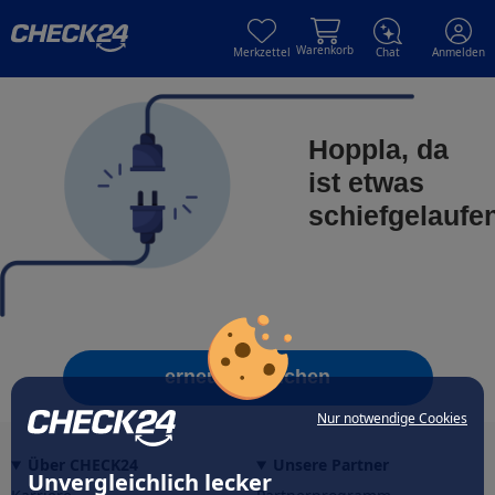
Skip to main content
Skip to main content
Warenkorb
Merkzettel
Chat
Anmelden
Hoppla, da
ist etwas
schiefgelaufe
erneut versuchen
Nur notwendige Cookies
Über CHECK24
Unsere Partner
Unvergleichlich lecker