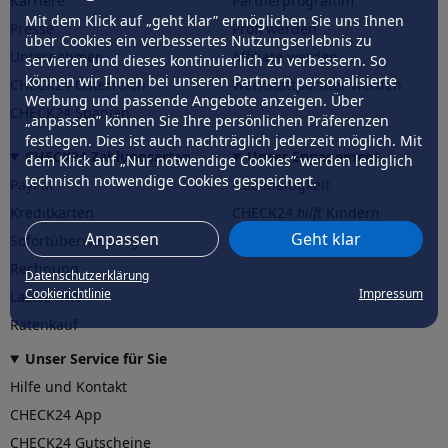
Karriere
Partnerprogramm
Mit dem Klick auf „geht klar” ermöglichen Sie uns Ihnen
Presse
Profi werden
über Cookies ein verbessertes Nutzungserlebnis zu
Unternehmen
Affiliate werden
servieren und dieses kontinuierlich zu verbessern. So
können wir Ihnen bei unseren Partnern personalisierte
CHECK24 Österreich
Werkstattpartner werden
Werbung und passende Angebote anzeigen. Über
CHECK24 Spanien
„anpassen” können Sie Ihre persönlichen Präferenzen
festlegen. Dies ist auch nachträglich jederzeit möglich. Mit
CHECK24 Zahlungsarten
Unser Engagement
dem Klick auf „Nur notwendige Cookies” werden lediglich
technisch notwendige Cookies gespeichert.
PayPal
Nachhaltigkeit
Kreditkarten
CHECK24
hilft
Kindern
Anpassen
Geht klar
Sofortüberweisung
CHECK24
hilft
der Natur
Rechnung
Datenschutzerklärung
Cookierichtlinie
Impressum
Lastschrift
Ratenkauf
Unser Service für Sie
Hilfe und Kontakt
CHECK24 App
CHECK24 Gutscheine