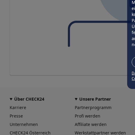
M
e
k
P
Ü
f
a
n
D
Co
Über CHECK24
Unsere Partner
Karriere
Partnerprogramm
Presse
Profi werden
Unternehmen
Affiliate werden
CHECK24 Österreich
Werkstattpartner werden