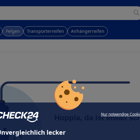
Felgen
Transporterreifen
Anhängerreifen
Nur notwendige Cooki
Hoppla, da ist etwas sc
nvergleichlich lecker