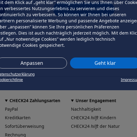
it dem Klick auf „geht klar” ermöglichen Sie uns Ihnen über Cooki
in verbessertes Nutzungserlebnis zu servieren und dieses
erneut versuchen
ontinuierlich zu verbessern. So können wir Ihnen bei unseren
artnern personalisierte Werbung und passende Angebote anzeige
ber „anpassen” können Sie Ihre persönlichen Präferenzen
estlegen. Dies ist auch nachträglich jederzeit möglich. Mit dem Kli
uf „Nur notwendige Cookies” werden lediglich technisch
otwendige Cookies gespeichert.
Anpassen
Geht klar
atenschutzerklärung
okierichtlinie
Impress
CHECK24 Zahlungsarten
Unser Engagement
PayPal
Nachhaltigkeit
Kreditkarten
CHECK24
hilft
Kindern
Sofortüberweisung
CHECK24
hilft
der Natur
Rechnung