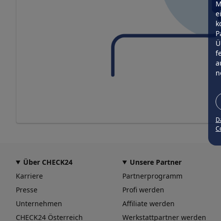
M
e
k
P
Ü
f
a
n
D
Co
Über CHECK24
Unsere Partner
Karriere
Partnerprogramm
Presse
Profi werden
Unternehmen
Affiliate werden
CHECK24 Österreich
Werkstattpartner werden