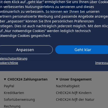
it dem Klick auf „geht klar” ermöglichen Sie uns Ihnen über Cooki
in verbessertes Nutzungserlebnis zu servieren und dieses
erneut versuchen
ontinuierlich zu verbessern. So können wir Ihnen bei unseren
artnern personalisierte Werbung und passende Angebote anzeige
ber „anpassen” können Sie Ihre persönlichen Präferenzen
estlegen. Dies ist auch nachträglich jederzeit möglich. Mit dem Kli
uf „Nur notwendige Cookies” werden lediglich technisch
otwendige Cookies gespeichert.
Anpassen
Geht klar
atenschutzerklärung
okierichtlinie
Impress
CHECK24 Zahlungsarten
Unser Engagement
PayPal
Nachhaltigkeit
Kreditkarten
CHECK24
hilft
Kindern
Sofortüberweisung
CHECK24
hilft
der Natur
Rechnung