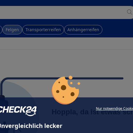
Felgen
Transporterreifen
Anhängerreifen
Nur notwendige Cooki
Hoppla, da ist etwas sc
nvergleichlich lecker