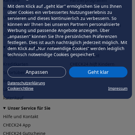
Karriere
Partnerprogramm
Mit dem Klick auf „geht klar” ermöglichen Sie uns Ihnen
Presse
Profi werden
über Cookies ein verbessertes Nutzungserlebnis zu
Unternehmen
Affiliate werden
servieren und dieses kontinuierlich zu verbessern. So
können wir Ihnen bei unseren Partnern personalisierte
CHECK24 Österreich
Werkstattpartner werden
Werbung und passende Angebote anzeigen. Über
CHECK24 Spanien
„anpassen” können Sie Ihre persönlichen Präferenzen
festlegen. Dies ist auch nachträglich jederzeit möglich. Mit
CHECK24 Zahlungsarten
Unser Engagement
dem Klick auf „Nur notwendige Cookies” werden lediglich
technisch notwendige Cookies gespeichert.
PayPal
Nachhaltigkeit
Kreditkarten
CHECK24
hilft
Kindern
Anpassen
Geht klar
Sofortüberweisung
CHECK24
hilft
der Natur
Rechnung
Datenschutzerklärung
Cookierichtlinie
Impressum
Lastschrift
Ratenkauf
Unser Service für Sie
Hilfe und Kontakt
CHECK24 App
CHECK24 Gutscheine