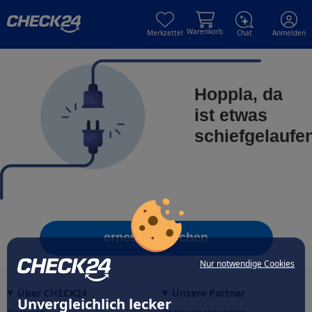
Skip to main content
Skip to main content
Warenkorb
Merkzettel
Chat
Anmelden
Hoppla, da
ist etwas
schiefgelaufe
erneut versuchen
Nur notwendige Cookies
Über CHECK24
Unsere Partner
Unvergleichlich lecker