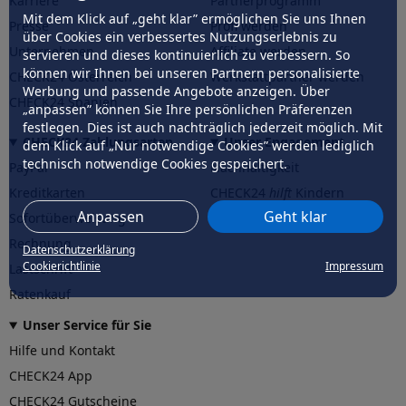
Karriere
Partnerprogramm
Mit dem Klick auf „geht klar” ermöglichen Sie uns Ihnen
Presse
Profi werden
über Cookies ein verbessertes Nutzungserlebnis zu
Unternehmen
Affiliate werden
servieren und dieses kontinuierlich zu verbessern. So
können wir Ihnen bei unseren Partnern personalisierte
CHECK24 Österreich
Werkstattpartner werden
Werbung und passende Angebote anzeigen. Über
CHECK24 Spanien
„anpassen” können Sie Ihre persönlichen Präferenzen
festlegen. Dies ist auch nachträglich jederzeit möglich. Mit
CHECK24 Zahlungsarten
Unser Engagement
dem Klick auf „Nur notwendige Cookies” werden lediglich
technisch notwendige Cookies gespeichert.
PayPal
Nachhaltigkeit
Kreditkarten
CHECK24
hilft
Kindern
Anpassen
Geht klar
Sofortüberweisung
CHECK24
hilft
der Natur
Rechnung
Datenschutzerklärung
Cookierichtlinie
Impressum
Lastschrift
Ratenkauf
Unser Service für Sie
Hilfe und Kontakt
CHECK24 App
CHECK24 Gutscheine