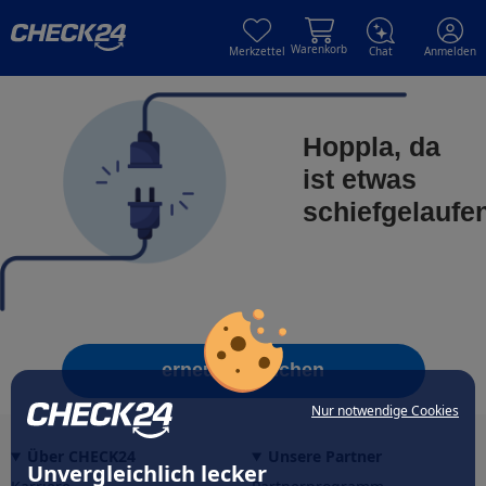
Skip to main content
Skip to main content
Warenkorb
Merkzettel
Chat
Anmelden
Hoppla, da
ist etwas
schiefgelaufe
erneut versuchen
Nur notwendige Cookies
Über CHECK24
Unsere Partner
Unvergleichlich lecker