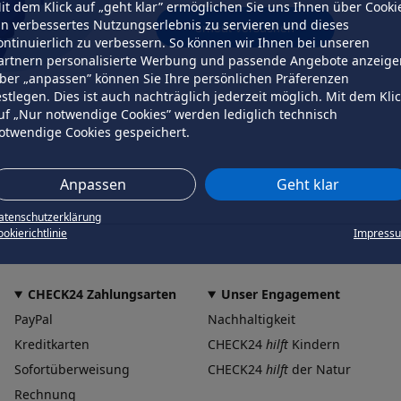
it dem Klick auf „geht klar” ermöglichen Sie uns Ihnen über Cooki
in verbessertes Nutzungserlebnis zu servieren und dieses
erneut versuchen
ontinuierlich zu verbessern. So können wir Ihnen bei unseren
artnern personalisierte Werbung und passende Angebote anzeige
ber „anpassen” können Sie Ihre persönlichen Präferenzen
estlegen. Dies ist auch nachträglich jederzeit möglich. Mit dem Kli
uf „Nur notwendige Cookies” werden lediglich technisch
otwendige Cookies gespeichert.
Anpassen
Geht klar
atenschutzerklärung
okierichtlinie
Impress
CHECK24 Zahlungsarten
Unser Engagement
PayPal
Nachhaltigkeit
Kreditkarten
CHECK24
hilft
Kindern
Sofortüberweisung
CHECK24
hilft
der Natur
Rechnung