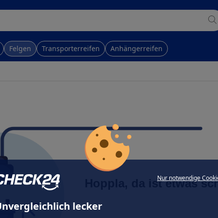
Felgen
Transporterreifen
Anhängerreifen
Nur notwendige Cooki
Hoppla, da ist etwas sc
nvergleichlich lecker