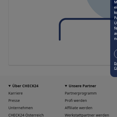
M
e
k
P
Ü
f
a
n
D
Co
Über CHECK24
Unsere Partner
Karriere
Partnerprogramm
Presse
Profi werden
Unternehmen
Affiliate werden
CHECK24 Österreich
Werkstattpartner werden