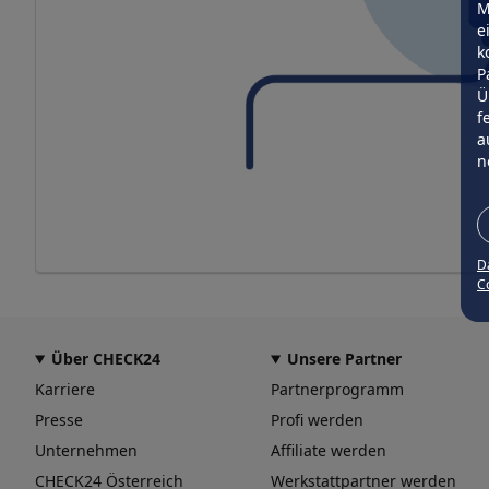
M
e
k
P
Ü
f
a
n
D
Co
Über CHECK24
Unsere Partner
Karriere
Partnerprogramm
Presse
Profi werden
Unternehmen
Affiliate werden
CHECK24 Österreich
Werkstattpartner werden