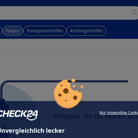
Felgen
Transporterreifen
Anhängerreifen
Nur notwendige Cooki
Hoppla, da ist etwas sc
nvergleichlich lecker