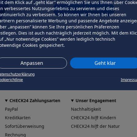
it dem Klick auf „geht klar” ermöglichen Sie uns Ihnen über Cooki
in verbessertes Nutzungserlebnis zu servieren und dieses
erneut versuchen
ontinuierlich zu verbessern. So können wir Ihnen bei unseren
artnern personalisierte Werbung und passende Angebote anzeige
ber „anpassen” können Sie Ihre persönlichen Präferenzen
estlegen. Dies ist auch nachträglich jederzeit möglich. Mit dem Kli
uf „Nur notwendige Cookies” werden lediglich technisch
otwendige Cookies gespeichert.
Anpassen
Geht klar
atenschutzerklärung
okierichtlinie
Impress
CHECK24 Zahlungsarten
Unser Engagement
PayPal
Nachhaltigkeit
Kreditkarten
CHECK24
hilft
Kindern
Sofortüberweisung
CHECK24
hilft
der Natur
Rechnung