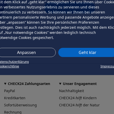
it dem Klick auf „geht klar” ermöglichen Sie uns Ihnen über Cooki
in verbessertes Nutzungserlebnis zu servieren und dieses
erneut versuchen
ontinuierlich zu verbessern. So können wir Ihnen bei unseren
artnern personalisierte Werbung und passende Angebote anzeige
ber „anpassen” können Sie Ihre persönlichen Präferenzen
estlegen. Dies ist auch nachträglich jederzeit möglich. Mit dem Kli
uf „Nur notwendige Cookies” werden lediglich technisch
otwendige Cookies gespeichert.
Anpassen
Geht klar
atenschutzerklärung
okierichtlinie
Impress
CHECK24 Zahlungsarten
Unser Engagement
PayPal
Nachhaltigkeit
Kreditkarten
CHECK24
hilft
Kindern
Sofortüberweisung
CHECK24
hilft
der Natur
Rechnung