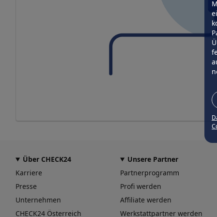
M
e
k
P
Ü
f
a
n
D
Co
Über CHECK24
Unsere Partner
Karriere
Partnerprogramm
Presse
Profi werden
Unternehmen
Affiliate werden
CHECK24 Österreich
Werkstattpartner werden