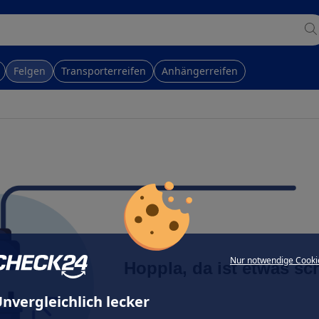
Felgen
Transporterreifen
Anhängerreifen
Nur notwendige Cooki
Hoppla, da ist etwas sc
nvergleichlich lecker